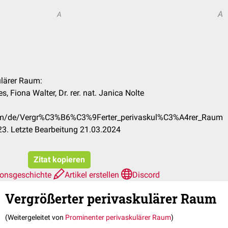
A
A
ulärer Raum:
s, Fiona Walter, Dr. rer. nat. Janica Nolte
.com/de/Vergr%C3%B6%C3%9Ferter_perivaskul%C3%A4rer_Raum
3. Letzte Bearbeitung 21.03.2024
Zitat kopieren
ionsgeschichte
Artikel erstellen
Discord
Vergrößerter perivaskulärer Raum
(Weitergeleitet von
Prominenter perivaskulärer Raum
)