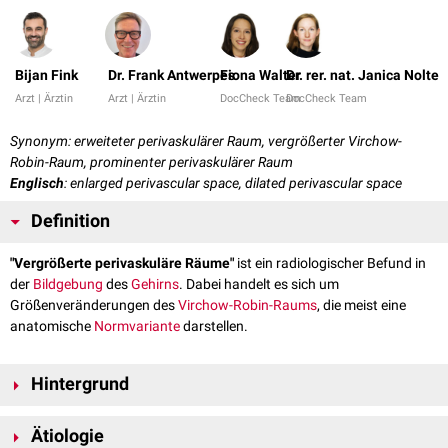
Bijan Fink
Dr. Frank Antwerpes
Fiona Walter
Dr. rer. nat. Janica Nolte
Arzt | Ärztin
Arzt | Ärztin
DocCheck Team
DocCheck Team
Synonym: erweiteter perivaskulärer Raum, vergrößerter Virchow-
Robin-Raum, prominenter perivaskulärer Raum
Englisch
: enlarged perivascular space, dilated perivascular space
Definition
"Vergrößerte perivaskuläre Räume"
ist ein radiologischer Befund in
der
Bildgebung
des
Gehirns
. Dabei handelt es sich um
Größenveränderungen des
Virchow-Robin-Raums
, die meist eine
anatomische
Normvariante
darstellen.
Hintergrund
Die perivaskulären Räume (PVS) werden auch als Virchow-Robin-Räume
Ätiologie
bezeichnet. Sie umgeben die
Arterien
und
Arteriolen
des
ZNS
, wo diese