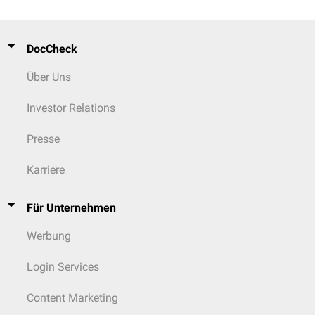
DocCheck
Über Uns
Investor Relations
Presse
Karriere
Für Unternehmen
Werbung
Histologisches Präparat eines tubulären Adenoms, HE-Färbung
Login Services
Lokalisation
Etwa die Hälfte der Kolonpolypen sind im
Rektum
lokalisiert. Mit einem
Content Marketing
weiteren Aufstieg nach
oral
nimmt die Häufigkeit der Polypen ab.