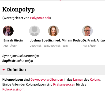
Kolonpolyp
(Weitergeleitet von
Polyposis coli
)
Emrah Hircin
Joshua Soeder
Dr. med. Miriam Dodegge
Dr. Frank Antw
Arzt | Ärztin
DocCheck Team
DocCheck Team
Arzt | Ärztin
Synonym: Dickdarmpolyp
Englisch
: colon polyp
Definition
Kolonpolypen
sind
Gewebevorwölbungen
in das
Lumen
des
Kolons
.
Einige Arten der Kolonpolypen sind
Präkanzerosen
für das
Kolonkarzinom
.