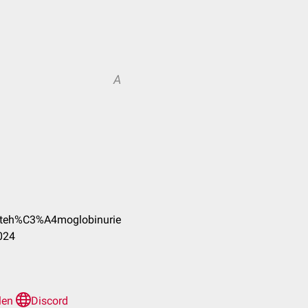
A
lteh%C3%A4moglobinurie
024
llen
Discord