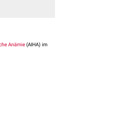
che Anämie
(AIHA) im
ifft meist Kinder unter 10
he
Form bei
Lues
ist
ickelnde
intravasale
ren in der Kälte mit
chen bei Erwärmung über
mptome sind: