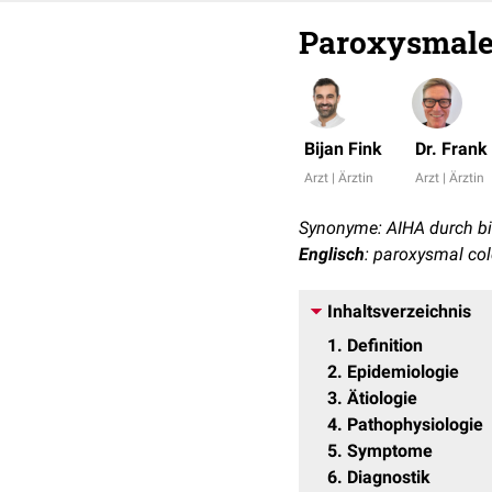
Paroxysmale
Bijan Fink
Dr. Fran
Arzt | Ärztin
Arzt | Ärztin
Synonyme: AIHA durch bi
Englisch
: paroxysmal co
Inhaltsverzeichnis
1
Definition
2
Epidemiologie
3
Ätiologie
4
Pathophysiologie
5
Symptome
6
Diagnostik