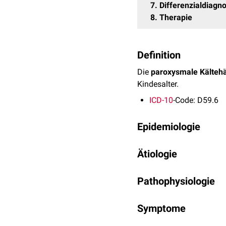
7
Differenzialdiagno
8
Therapie
Definition
Die
paroxysmale Kälteh
Kindesalter.
ICD-10
-Code: D59.6
Epidemiologie
Ungefähr 10 % der aut
Ätiologie
Jahren.
Die PCH entsteht meist
a
Pathophysiologie
heute eine Rarität.
Bei der PCH sorgen
biph
Symptome
Hämolyse
. Diese
Kälteau
autologen
Erythrozyten
.
Meist verläuft die PCH 