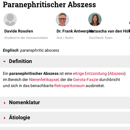
Paranephritischer Abszess
Davide Rosolen
Dr. Frank Antwerpes
Natascha van den Höf
Student/in der Humanmedizin
Arzt | Ärztin
DocCheck Team
Englisch
: paranephritic abscess
Definition
Ein
paranephritischer Abszess
ist eine
eitrige
Entzündung
(
Abszess
)
im Bereich der
Nierenfettkapsel
, der die
Gerota-Faszie
durchbricht
und sich in das benachbarte
Retroperitoneum
ausbreitet.
Nomenklatur
Die Bezeichnungen "paranephritischer Abszess" und "
perinephritischer
Ätiologie
Abszess
" werden in der
medizinische Alltagssprache
teilweise synonym
verwendet.
Ein paranephritischer Abszess entsteht in der Regel auf dem Boden eines