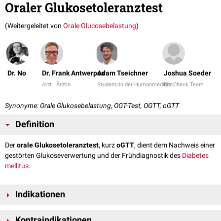
Oraler Glukosetoleranztest
(Weitergeleitet von
Orale Glucosebelastung
)
Dr. No
Dr. Frank Antwerpes
Adam Tseichner
Joshua Soeder
Arzt | Ärztin
Student/in der Humanmedizin
DocCheck Team
Synonyme: Orale Glukosebelastung, OGT-Test, OGTT, oGTT
Definition
Der
orale Glukosetoleranztest
, kurz
oGTT
, dient dem Nachweis einer
gestörten Glukoseverwertung und der Frühdiagnostik des
Diabetes
mellitus
.
Indikationen
Der oGTT kann in folgenden Fällen indiziert sein:
Kontraindikationen