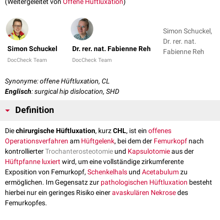
(Weitergeleitet von
Offene Hüftluxation
)
Simon Schuckel,
Dr. rer. nat.
Simon Schuckel
Dr. rer. nat. Fabienne Reh
Fabienne Reh
DocCheck Team
DocCheck Team
Synonyme: offene Hüftluxation, CL
Englisch
: surgical hip dislocation, SHD
Definition
Die
chirurgische Hüftluxation
, kurz
CHL
, ist ein
offenes
Operationsverfahren
am
Hüftgelenk
, bei dem der
Femurkopf
nach
kontrollierter
Trochanterosteotomie
und
Kapsulotomie
aus der
Hüftpfanne
luxiert
wird, um eine vollständige zirkumferente
Exposition von Femurkopf,
Schenkelhals
und
Acetabulum
zu
ermöglichen. Im Gegensatz zur
pathologischen
Hüftluxation
besteht
hierbei nur ein geringes Risiko einer
avaskulären
Nekrose
des
Femurkopfes.