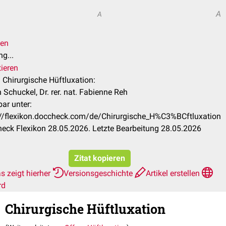
A
A
len
g...
tieren
l Chirurgische Hüftluxation:
Schuckel, Dr. rer. nat. Fabienne Reh
ar unter:
://flexikon.doccheck.com/de/Chirurgische_H%C3%BCftluxation
eck Flexikon 28.05.2026. Letzte Bearbeitung 28.05.2026
Zitat kopieren
s zeigt hierher
Versionsgeschichte
Artikel erstellen
rd
Chirurgische Hüftluxation