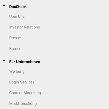
der Osteotomie bietet gegenüber der flachen Osteotomie
DocCheck
[
2
]
biomechanische Vorteile und reduziert das Pseudarthroserisiko.
Über Uns
Nachbehandlung
Die
postoperative
Mobilisation erfolgt mit einer Teilbelastung von 15 kg
Investor Relations
für 6 Wochen an Unterarmgehstützen. Anschließend wird die Belastung
nach
radiologischer
Kontrolle schrittweise gesteigert.
Presse
Karriere
Für Unternehmen
Werbung
Login Services
Content Marketing
Marktforschung