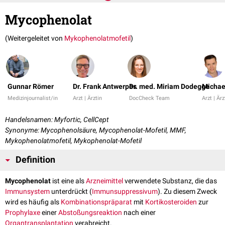
Mycophenolat
(Weitergeleitet von
Mykophenolatmofetil
)
Gunnar Römer
Dr. Frank Antwerpes
Dr. med. Miriam Dodegge
Michae
Medizinjournalist/in
Arzt | Ärztin
DocCheck Team
Arzt | Ärz
Handelsnamen: Myfortic, CellCept
Synonyme: Mycophenolsäure, Mycophenolat-Mofetil, MMF,
Mykophenolatmofetil, Mykophenolat-Mofetil
Definition
Mycophenolat
ist eine als
Arzneimittel
verwendete Substanz, die das
Immunsystem
unterdrückt (
Immunsuppressivum
). Zu diesem Zweck
wird es häufig als
Kombinationspräparat
mit
Kortikosteroiden
zur
Prophylaxe
einer
Abstoßungsreaktion
nach einer
Organtransplantation
verabreicht.