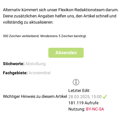
Thrombozytopenie
Herpes zoster
Alternativ kümmert sich unser Flexikon-Redaktionsteam darum.
Herpes simplex
Deine zusätzlichen Angaben helfen uns, den Artikel schnell und
Candidose
vollständig zu aktualisieren:
Sepsis
Progressive multifokale Leukenzephalopathie
(PML)
500
Zeichen verbleibend. Mindestens 5 Zeichen benötigt.
Selten kann eine
paradoxe proinflammatorische Reaktion
auftreten.
Absenden
Stichworte:
Abstoßung
Fachgebiete:
Arzneimittel
Letzter Edit:
Wichtiger Hinweis zu diesem Artikel
28.03.2025, 15:00
181.119 Aufrufe
Nutzung:
BY-NC-SA