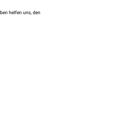
llen
wie zum Beispiel
ben helfen uns, den