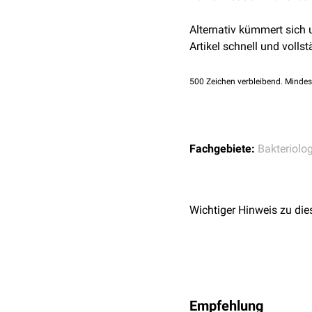
diese
Säure
resistenz
verl
Mykobakterien befallen
Alternativ kümmert sich
Makrophagen
, wodurch e
Artikel schnell und vollst
500
Zeichen verbleibend. Mindes
Fachgebiete:
Bakteriolog
Wichtiger Hinweis zu die
Empfehlung