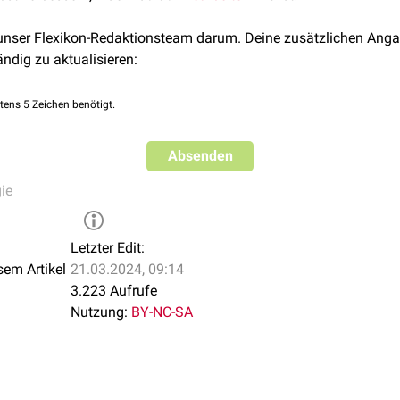
eihen.
 im menschlichen
Wirtsorganismus
vor allem phagozytotische
Ze
 unser Flexikon-Redaktionsteam darum. Deine zusätzlichen Anga
ine spezifische Wirtsreaktion ausgelöst wird.
ändig zu aktualisieren:
tens 5 Zeichen benötigt.
Absenden
ie
Letzter Edit:
sem Artikel
21.03.2024, 09:14
3.223 Aufrufe
Nutzung:
BY-NC-SA