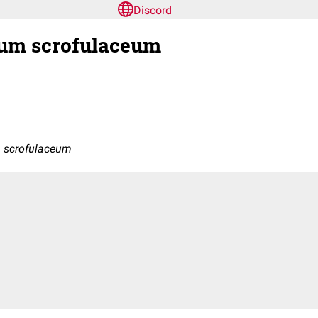
Discord
um scrofulaceum
 scrofulaceum