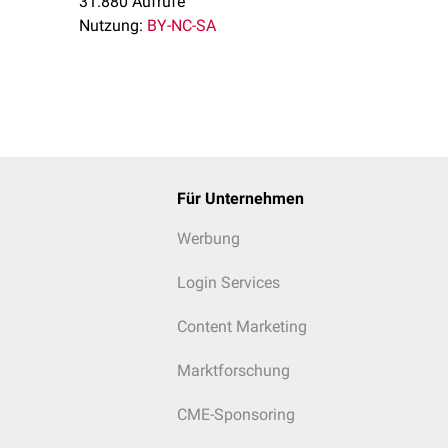
31.880 Aufrufe
Nutzung:
BY-NC-SA
Für Unternehmen
Werbung
Login Services
Content Marketing
Marktforschung
egglin-Anomalie. Unten links: Riesenthrombozyt (Größe vergleich
CME-Sponsoring
chts: Granulozyt mit Döhle-Körperchen (blassblauer Einschluss z