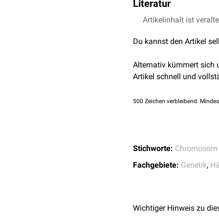
in Folge zu einer
Literatur
Aggrega
Thrombozytopenie wird n
Granulozyten
in Form so
durch eine verminderte T
Artikelinhalt ist veralt
Online Mendelian Inh
Darüber hinaus führt das
Hoffmann, G.F.F: Pädi
den Vorläuferzellen der
Du kannst den Artikel se
Klinisch
äußert sich dies
übergroßen Thrombozyten
Alternativ kümmert sich
maschinellen Blutbild is
Artikel schnell und vollst
Das Produkt aus Thromb
500
Zeichen verbleibend. Mindes
wesentlich vermindert.
Stichworte:
Chromosom
Fachgebiete:
Genetik
,
Hä
Wichtiger Hinweis zu die