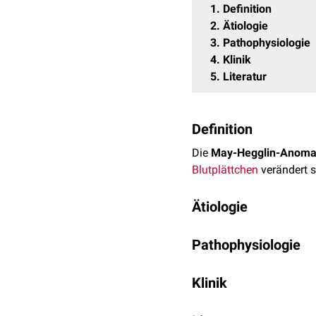
1
Definition
2
Ätiologie
3
Pathophysiologie
4
Klinik
5
Literatur
Definition
Die
May-Hegglin-Anoma
Blutplättchen
verändert s
Ätiologie
Die May-Hegglin-Anomalie
Pathophysiologie
Gens beruht. Dieses bef
Das betroffene Gen kodie
Die MHA gehört zusam
Klinik
wird in einigen Blutzelle
Gruppe der
MYH9-assozii
exprimiert. Die genetisc
Erkrankungsgruppe.
In der Regel handelt es 