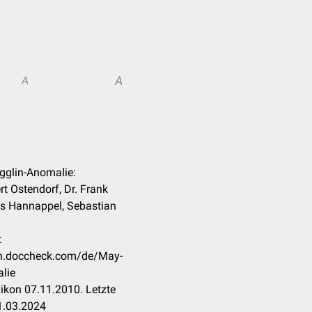
A
A
gglin-Anomalie:
rt Ostendorf, Dr. Frank
is Hannappel, Sebastian
:
kon.doccheck.com/de/May-
lie
ikon 07.11.2010. Letzte
1.03.2024