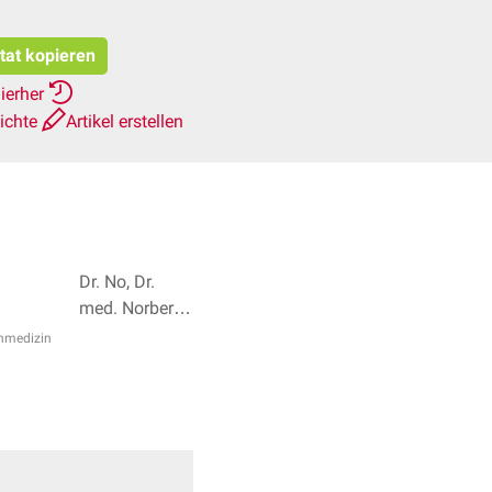
itat kopieren
ierher
ichte
Artikel erstellen
Dr. No, Dr.
med. Norbert
Ostendorf + 4
nmedizin