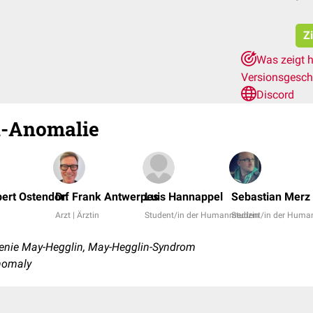
Z
Was zeigt h
Versionsgesch
Discord
-Anomalie
bert Ostendorf
Dr. Frank Antwerpes
Luis Hannappel
Sebastian Merz
Arzt | Ärztin
Student/in der Humanmedizin
Student/in der Huma
nie May-Hegglin, May-Hegglin-Syndrom
nomaly