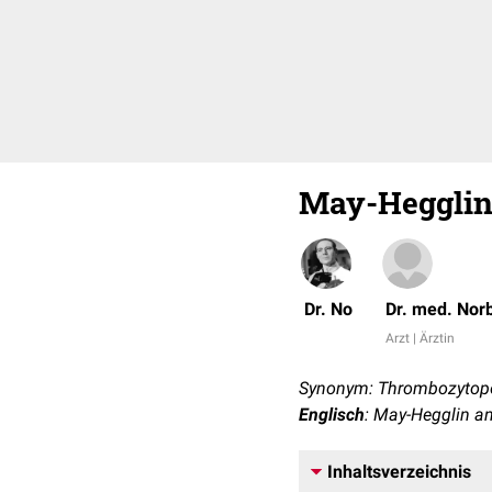
May-Hegglin
Dr. No
Dr. med. Nor
Arzt | Ärztin
Synonym: Thrombozytope
Englisch
: May-Hegglin a
Inhaltsverzeichnis