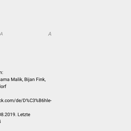
A
A
n:
ama Malik, Bijan Fink,
dorf
heck.com/de/D%C3%B6hle-
8.2019. Letzte
4