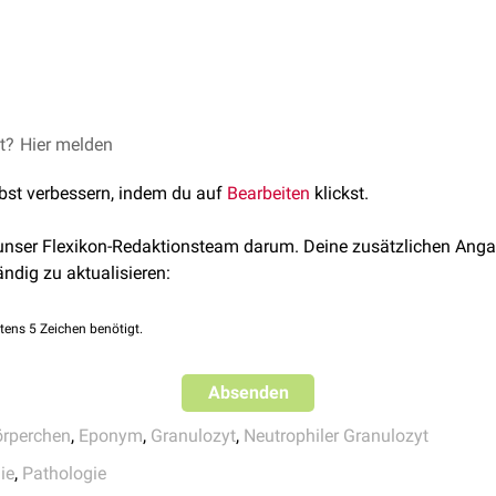
ren als ovale Zelleinschlüsse von hellblauer bis hellgrauer Far
 Es handelt es sich
agglomerierte
Ribosomen
, die Reste des
raue
len und bei verstärkter
Granulopoese
auftreten. Sie entstehen d
unter anderem auf bei:
et?
Hier melden
:
Scharlach
,
Fleckfieber
lbst verbessern, indem du auf
Bearbeiten
klickst.
m Syndrom
 unser Flexikon-Redaktionsteam darum. Deine zusätzlichen Anga
ändig zu aktualisieren:
e
tens 5 Zeichen benötigt.
drom
Absenden
örperchen
,
Eponym
,
Granulozyt
,
Neutrophiler Granulozyt
ie
,
Pathologie