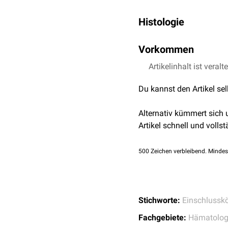
Histologie
Döhle-Körperchen imponie
Vorkommen
beträgt etwa 1 bis 3 µm.
Retikulums
(RER) darstel
Döhle-Körperchen treten 
Artikelinhalt ist veralt
Zellmaturation
.
Infektionskrankheiten
Du kannst den Artikel se
Neoplasien
Myelodysplastische
Alternativ kümmert sich
Verbrennungen
Artikel schnell und vollst
Fanconi-Syndrom
May-Hegglin-Anomali
500
Zeichen verbleibend. Mindes
Chediak-Higashi-Syn
Epstein-Syndrom
Stichworte:
Einschlussk
Fachgebiete:
Hämatolog