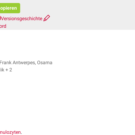
kopieren
Versionsgeschichte
ord
 Frank Antwerpes, Osama
Malik + 2
anulozyten
.