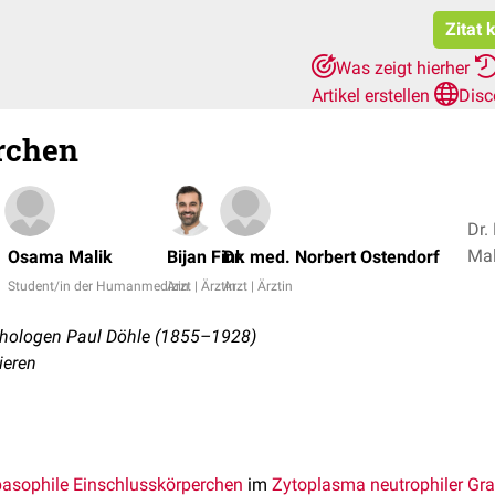
Zitat 
Was zeigt hierher
Artikel erstellen
Disc
rchen
Dr.
Osama Malik
Bijan Fink
Dr. med. Norbert Ostendorf
Student/in der Humanmedizin
Arzt | Ärztin
Arzt | Ärztin
hologen Paul Döhle (1855–1928)
ieren
basophile
Einschlusskörperchen
im
Zytoplasma
neutrophiler Gr