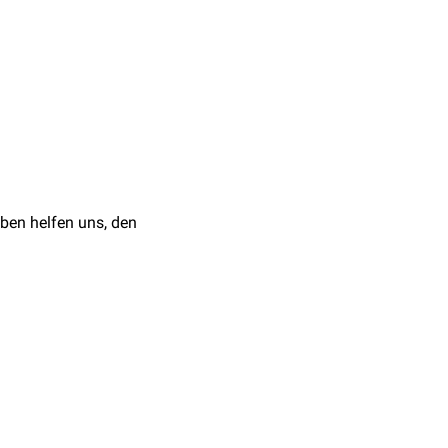
be. Ihr Durchmesser
n endoplasmatischen
urch Störungen der
ben helfen uns, den