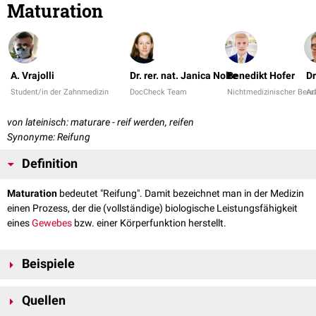
Maturation
A. Vrajolli
Dr. rer. nat. Janica Nolte
Benedikt Hofer
Dr
Student/in der Zahnmedizin
DocCheck Team
Nichtmedizinischer Beru
Arz
von lateinisch: maturare - reif werden, reifen
Synonyme: Reifung
Definition
Maturation
bedeutet "Reifung". Damit bezeichnet man in der Medizin
einen Prozess, der die (vollständige) biologische Leistungsfähigkeit
eines
Gewebes
bzw. einer Körperfunktion herstellt.
Beispiele
Wundheilung
Quellen
Im Rahmen der
Wundheilung
kommt es während der Maturation zur