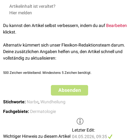
↑
Danzer, Wundbeurteilung und Wundbehandlung, 2. Auflage, 2019,
schrittweisen Umstrukturierung der
Kollagenfasern
. Die Kollagenfasern
Artikelinhalt ist veraltet?
Verlag W. Kohlhammer
reorganisieren sich und richten sich entlang der Spannungslinien der
Hier melden
Narbe
aus. Die
Narbe
erreicht somit bis zu 80 % der ursprünglichen
Stabilität der unbeschädigten
Haut
. Des Weiteren reduziert sich während
Du kannst den Artikel selbst verbessern, indem du auf
Bearbeiten
der Maturation die Neubildung von
Gefäßen
und bestehende
Kapillaren
klickst.
bilden sich zurück. Dadurch verblasst die ursprüngliche Farbe der Narbe
[
1
]
und sie wird weißlich.
Alternativ kümmert sich unser Flexikon-Redaktionsteam darum.
Deine zusätzlichen Angaben helfen uns, den Artikel schnell und
Reproduktionsmedizin
vollständig zu aktualisieren:
Unreife
Eizellen
(Oozyten), die bei einer
Follikelpunktion
entnommen
werden, durchlaufen vor der Befruchtung eine
In-vitro-Maturation
(IvM).
500
Zeichen verbleibend. Mindestens 5 Zeichen benötigt.
Absenden
Stichworte:
Narbe
,
Wundheilung
Fachgebiete:
Dermatologie
Letzter Edit:
Wichtiger Hinweis zu diesem Artikel
04.05.2026, 09:35