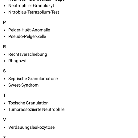
Neutrophiler Granulozyt
Nitroblau-Tetrazolium-Test
P
Pelger-Huët-Anomalie
Pseudo-Pelger-Zelle
R
Rechtsverschiebung
Rhagozyt
S
Septische Granulomatose
Sweet-Syndrom
T
Toxische Granulation
Tumorassoziierte Neutrophile
V
Verdauungsleukozytose
Z