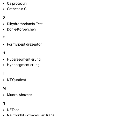
Calprotectin
Cathepsin G
D
Dihydrorhodamin-Test
Döhle-Körperchen
F
Formylpeptidrezeptor
H
Hypersegmentierung
Hyposegmentierung
I
I/T-Quotient
M
Munro-Abszess
N
NETose
Neutrophil Extracellular Traps