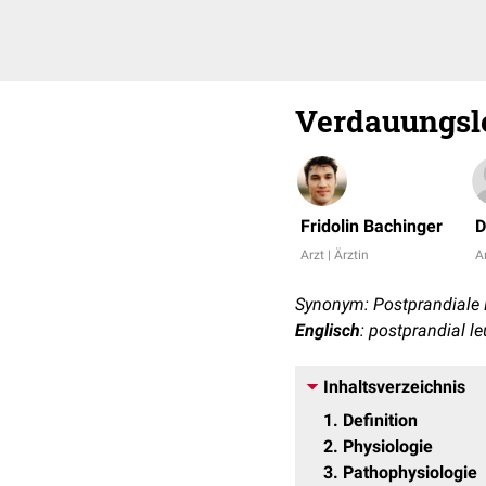
Verdauungsl
Fridolin Bachinger
D
Arzt | Ärztin
Ar
Synonym: Postprandiale
Englisch
: postprandial l
Inhaltsverzeichnis
1
Definition
2
Physiologie
3
Pathophysiologie