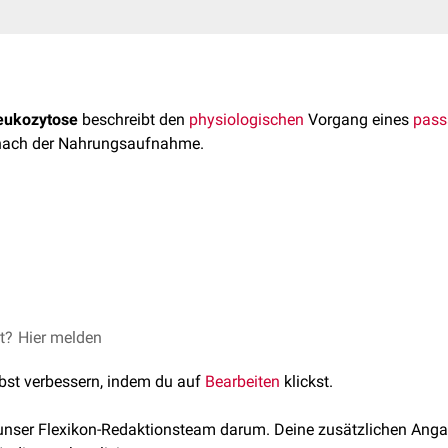
eukozytose
beschreibt den
physiologischen
Vorgang eines
pass
ach der Nahrungsaufnahme.
tenanstiegs nimmt man eine Aktivierung der
neutrophilen Granu
[
1
]
 von
Triglyceriden
und
Glukose
im Blut an.
Ein weiteres Erkläru
der Nahrung aufgenommene
Proteine
(
Antigene
).
 eine
inflammatorische
Phase durch die Leukozytenaktivierung 
Endothelschäden
und
atherosklerotischen Veränderungen
.
et?
prandial leukocyte increase in healthy subjects
Hier melden
Metabolism, 
lbst verbessern, indem du auf
Bearbeiten
klickst.
 unser Flexikon-Redaktionsteam darum. Deine zusätzlichen Anga