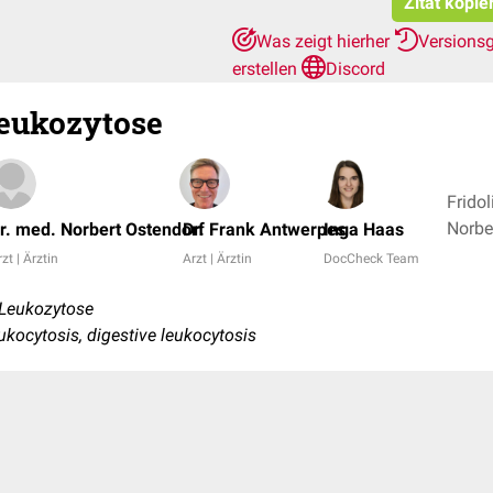
Zitat kopie
Was zeigt hierher
Versions
erstellen
Discord
eukozytose
Fridol
r. med. Norbert Ostendorf
Dr. Frank Antwerpes
Inga Haas
zt | Ärztin
Arzt | Ärztin
DocCheck Team
 Leukozytose
eukocytosis, digestive leukocytosis