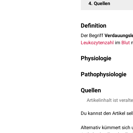
4
Quellen
Definition
Der Begriff
Verdauungsl
Leukozytenzahl
im
Blut
n
Physiologie
Als Ursache des Leukozy
Pathophysiologie
postprandiale Erhöhung
Immunreaktion
auf mit 
Einige Autoren vermuten
Quellen
verbundenen Beitrag zu
Artikelinhalt ist veralt
↑
Oostrom et al.:
Post
Du kannst den Artikel se
Alternativ kümmert sich