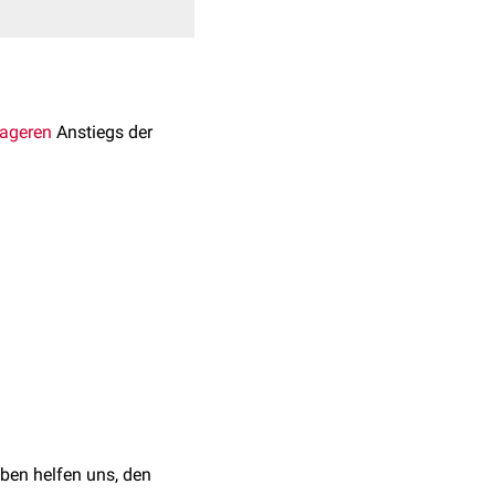
ageren
Anstiegs der
lozyten
durch die
ngmodell ist die
und einen damit
2003
ben helfen uns, den