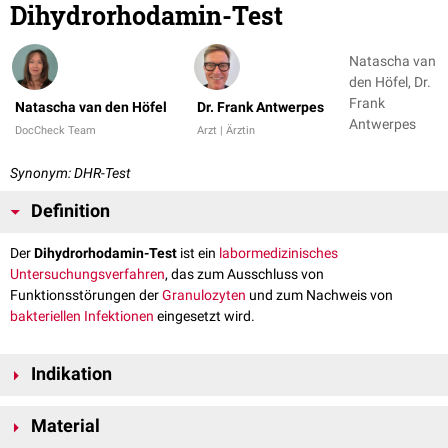
Dihydrorhodamin-Test
Natascha van
den Höfel, Dr.
Frank
Natascha van den Höfel
Dr. Frank Antwerpes
Antwerpes
DocCheck Team
Arzt | Ärztin
Synonym: DHR-Test
Definition
Der
Dihydrorhodamin-Test
ist ein
labormedizinisches
Untersuchungsverfahren
, das zum Ausschluss von
Funktionsstörungen der
Granulozyten
und zum Nachweis von
bakteriellen Infektionen
eingesetzt wird.
Indikation
Indikationen für die Durchführung des Dihydrorhodamin-Tests sind:
Material
Verdacht auf einen
Immundefekt
mit
dysfunktionalen
neutrophilen