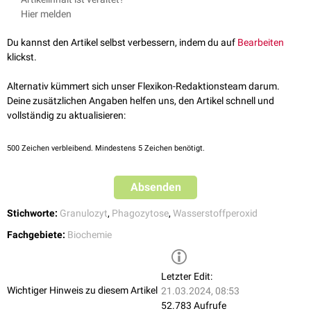
Beispiele für den oxidativen Burst sind die Freisetzung von
Immuntoxizität
, Dissertation, 2007
Hier melden
Superoxidanionen
durch die
NADPH-Oxidase
und die Freisetzung von
Wasserstoffperoxid
durch die
Superoxiddismutase
. Es kommt zur
Du kannst den Artikel selbst verbessern, indem du auf
Bearbeiten
Auflösung und Zerstörung von
Erregerbestandteilen
, die zuvor die
klickst.
Phagozytose
durchlaufen haben.
Alternativ kümmert sich unser Flexikon-Redaktionsteam darum.
Deine zusätzlichen Angaben helfen uns, den Artikel schnell und
vollständig zu aktualisieren:
500
Zeichen verbleibend. Mindestens 5 Zeichen benötigt.
Absenden
Stichworte:
Granulozyt
,
Phagozytose
,
Wasserstoffperoxid
Fachgebiete:
Biochemie
Letzter Edit:
Wichtiger Hinweis zu diesem Artikel
21.03.2024, 08:53
52.783 Aufrufe