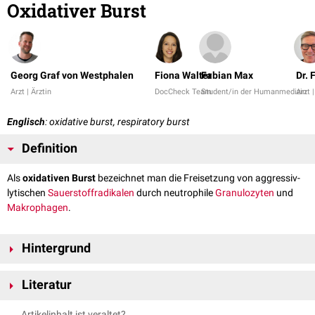
Oxidativer Burst
Georg Graf von Westphalen
Fiona Walter
Fabian Max
Dr. 
Arzt | Ärztin
DocCheck Team
Student/in der Humanmedizin
Arzt |
Englisch
: oxidative burst, respiratory burst
Definition
Als
oxidativen Burst
bezeichnet man die Freisetzung von aggressiv-
lytischen
Sauerstoffradikalen
durch neutrophile
Granulozyten
und
Makrophagen
.
Hintergrund
Durch einen erhöhten
extramitochondrialen
Sauerstoffverbrauch
kommt
Literatur
es zur Entstehung von Sauerstoffradikalen und somit zum oxidativen
Burst.
Huber.
Phagozytose und oxidativer Burst als Biomarker für
Artikelinhalt ist veraltet?