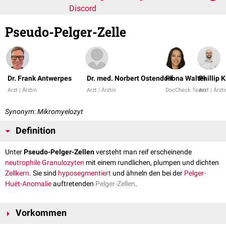
Discord
Pseudo-Pelger-Zelle
Dr. Frank Antwerpes
Dr. med. Norbert Ostendorf
Fiona Walter
Phillip 
Arzt | Ärztin
Arzt | Ärztin
DocCheck Team
Arzt | Ärzti
Synonym: Mikromyelozyt
Definition
Unter
Pseudo-Pelger-Zellen
versteht man reif erscheinende
neutrophile Granulozyten
mit einem rundlichen, plumpen und dichten
Zellkern
. Sie sind
hyposegmentiert
und ähneln den bei der
Pelger-
Huët-Anomalie
auftretenden
Pelger-Zellen
.
Vorkommen