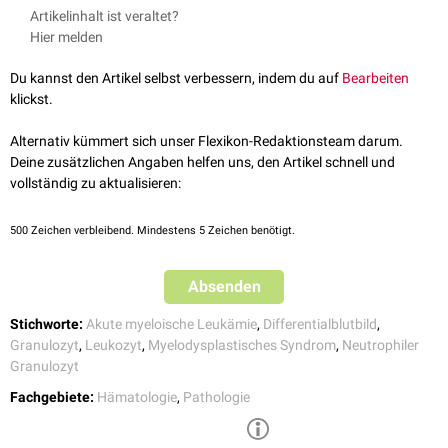
Pseudo-Pelger-Zellen sieht man als Zeichen einer
Dysgranulopoese
unter
Artikelinhalt ist veraltet?
anderem beim
myelodysplastischen Syndrom
und bei
akuter myeloischer
Hier melden
Leukämie
(AML). Ferner können sie bei Infektionen auftreten.
Du kannst den Artikel selbst verbessern, indem du auf
Bearbeiten
klickst.
Alternativ kümmert sich unser Flexikon-Redaktionsteam darum.
Deine zusätzlichen Angaben helfen uns, den Artikel schnell und
vollständig zu aktualisieren:
500
Zeichen verbleibend. Mindestens 5 Zeichen benötigt.
Absenden
Stichworte:
Akute myeloische Leukämie
,
Differentialblutbild
,
Granulozyt
,
Leukozyt
,
Myelodysplastisches Syndrom
,
Neutrophiler
Granulozyt
Fachgebiete:
Hämatologie
,
Pathologie