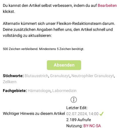
myelodysplastischen Syndroms
und bei der
Pelger-Huët-Anomalie
.
Du kannst den Artikel selbst verbessern, indem du auf
Bearbeiten
siehe auch
:
Hypersegmentierung
klickst.
Alternativ kümmert sich unser Flexikon-Redaktionsteam darum.
Deine zusätzlichen Angaben helfen uns, den Artikel schnell und
vollständig zu aktualisieren:
500
Zeichen verbleibend. Mindestens 5 Zeichen benötigt.
Absenden
Stichworte:
Blutausstrich
,
Granulozyt
,
Neutrophiler Granulozyt
,
Zellkern
Fachgebiete:
Hämatologie
,
Labormedizin
Letzter Edit:
Wichtiger Hinweis zu diesem Artikel
02.07.2024, 14:00
2.189 Aufrufe
Nutzung:
BY-NC-SA