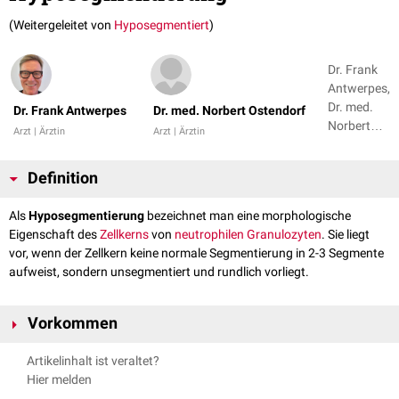
(Weitergeleitet von
Hyposegmentiert
)
Dr. Frank
Antwerpes,
Dr. med.
Dr. Frank Antwerpes
Dr. med. Norbert Ostendorf
Norbert
Arzt | Ärztin
Arzt | Ärztin
Ostendorf
Definition
Als
Hyposegmentierung
bezeichnet man eine morphologische
Eigenschaft des
Zellkerns
von
neutrophilen Granulozyten
. Sie liegt
vor, wenn der Zellkern keine normale Segmentierung in 2-3 Segmente
aufweist, sondern unsegmentiert und rundlich vorliegt.
Vorkommen
Hyposegmentierte Granulozyten kommen z.B. als Zeichen einer
Artikelinhalt ist veraltet?
Linksverschiebung
bei schweren viralen oder bakteriellen
Infektionen
vor.
Hier melden
Ferner sieht man sie als Zeichen einer
Dysgranulopoese
im Rahmen eines