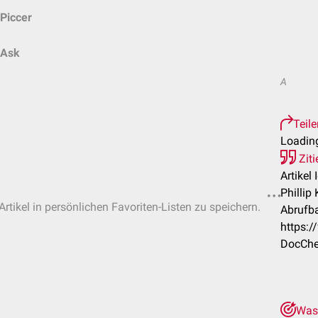
Piccer
Ask
A
Teile
Loading
Ziti
Artikel
Phillip
rtikel in persönlichen Favoriten-Listen zu speichern.
Abrufba
https:/
DocChec
Was 