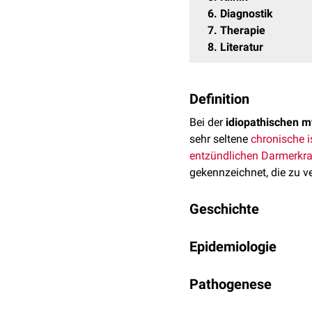
6
Diagnostik
7
Therapie
8
Literatur
Definition
Bei der
idiopathischen m
sehr seltene
chronische
entzündlichen Darmerkr
gekennzeichnet, die zu v
Geschichte
Die Erstbeschreibung die
Epidemiologie
Es handelt sich um eine 
Pathogenese
variieren. Man geht davon
sind. Das
mediane
Erkran
Die
Pathogenese
der Erkr