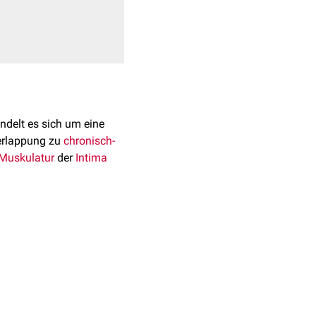
andelt es sich um eine
berlappung zu
chronisch-
 Muskulatur
der
Intima
a und Haggitt.
n Fällen in der Literatur
nd/oder nicht publiziert
 betroffen als
Frauen
.
schiedene Theorien. So