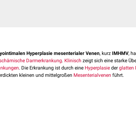
yointimalen Hyperplasie mesenterialer Venen
, kurz
IMHMV
, h
ischämische
Darmerkrankung
.
Klinisch
zeigt sich eine starke Ü
ankungen
. Die Erkrankung ist durch eine
Hyperplasie
der
glatten
erdickten kleinen und mittelgroßen
Mesenterialvenen
führt.
ses Krankheitsbildes erfolgte im Jahr 1991 durch die Ärzte Gent
sehr
seltene Erkrankung
. Die Angaben zur Anzahl an beschriebene
 aus, dass eine Vielzahl an Fällen entweder fehldiagnostiziert u
kungsalter liegt bei 62 Jahren.
Männer
sind insgesamt häufiger
ankung ist derzeit (2022) noch nicht bekannt. Es existieren ver