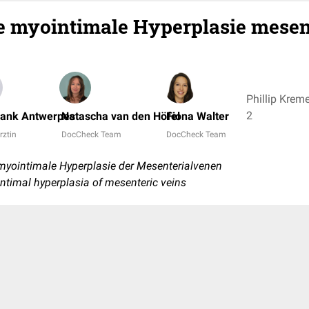
e myointimale Hyperplasie mesen
Phillip Kreme
2
rank Antwerpes
Natascha van den Höfel
Fiona Walter
rztin
DocCheck Team
DocCheck Team
myointimale Hyperplasie der Mesenterialvenen
intimal hyperplasia of mesenteric veins