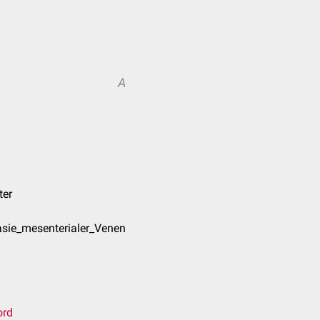
A
ter
asie_mesenterialer_Venen
ord