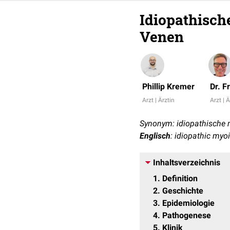
Idiopathisch
Venen
Phillip Kremer
Dr. F
Arzt | Ärztin
Arzt | Ä
Synonym: idiopathische 
Englisch
: idiopathic myo
Inhaltsverzeichnis
1
Definition
2
Geschichte
3
Epidemiologie
4
Pathogenese
5
Klinik