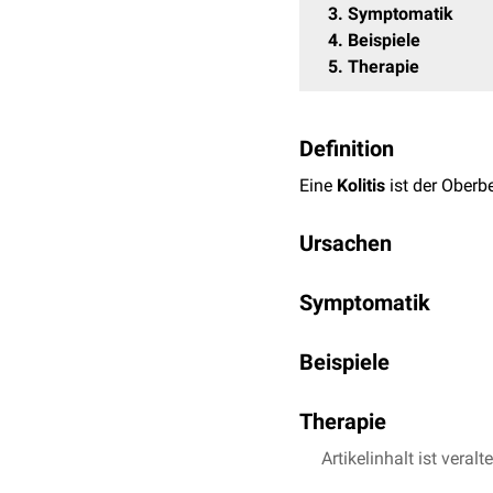
3
Symptomatik
4
Beispiele
5
Therapie
Definition
Eine
Kolitis
ist der Oberbe
Ursachen
Kolitiden können u.a. du
Symptomatik
Autoimmmunreaktionen
Aufgrund der gestörten W
Beispiele
Diarrhö
einher. Zusatzli
Beispiele für Kolitiden si
Therapie
chronisch-entzündli
Die Therapie richtet sic
Artikelinhalt ist veralt
bakteriell
bedingte Kol
beschrieben.
mikroskopische Koliti