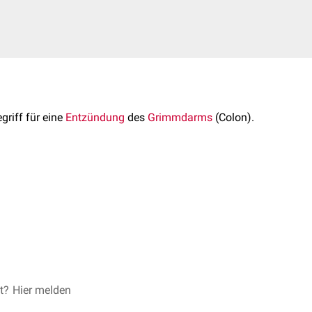
griff für eine
Entzündung
des
Grimmdarms
(Colon).
rch
Infektionen
(
Bakterien
,
Viren
,
Parasiten
),
Noxen
(
Toxine
, ener
ausgelöst werden.
asserrückresorption bei Entzündungen des Colons geht eine Koli
che Symptome sind u.a.
Abdominalschmerzen
,
Tenesmen
oder
M
nd:
che Darmerkrankungen
wie
Colitis ulcerosa
oder
Morbus Crohn
h nach der auslösenden Ursache und ist unter den jeweiligen Kran
et?
Hier melden
itiden wie die
pseudomembranöse Kolitis
oder die
enterohämorr
s