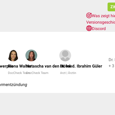
Zi
Was zeigt hi
Versionsgeschi
Discord
Dr.
+ 3
twerpes
Fiona Walter
Natascha van den Höfel
Dr. med. Ibrahim Güler
DocCheck Team
DocCheck Team
Arzt | Ärztin
darmentzündung