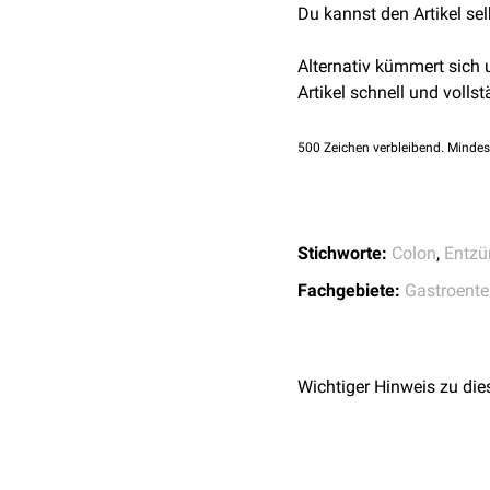
Du kannst den Artikel se
kollagene Kolitis
lymphozytäre Koli
Alternativ kümmert sich
ischämische Kolitis
Artikel schnell und vollst
Strahlenkolitis
Colitis cystica profu
500
Zeichen verbleibend. Mindes
CMV-Kolitis
Stichworte:
Colon
,
Entz
Fachgebiete:
Gastroente
Wichtiger Hinweis zu die