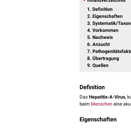
Inhaltsverzeichnis
1
Definition
2
Eigenschaften
3
Systematik/Taxo
4
Vorkommen
5
Nachweis
6
Anzucht
7
Pathogenitätsfakt
8
Übertragung
9
Quellen
Definition
Das
Hepatitis-A-Virus
, 
beim
Menschen
eine aku
Eigenschaften
Das
Genom
des Hepatitis