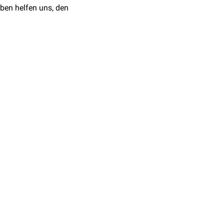
ben helfen uns, den
r unter:
rki.de
. Epidemiologie der
hung Gesundheitsschutz.