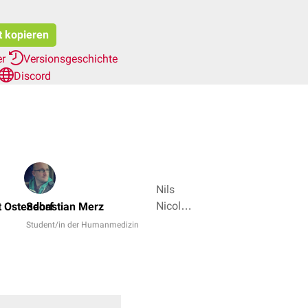
t kopieren
er
Versionsgeschichte
Discord
Nils
Nicolay,
t Ostendorf
Sebastian Merz
Dr.
Student/in der Humanmedizin
Frank
Antwerpes
+ 6