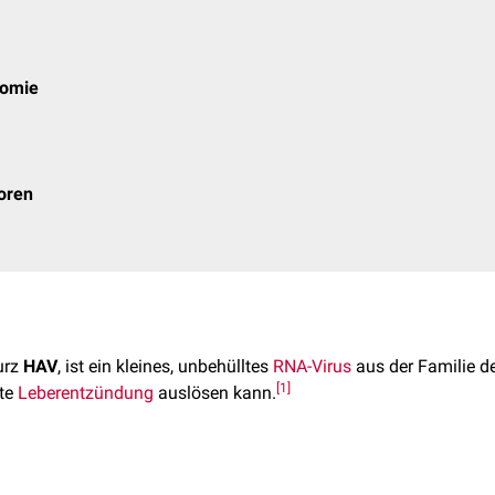
nomie
oren
kurz
HAV
, ist ein kleines, unbehülltes
RNA-Virus
aus der Familie d
[
1
]
te
Leberentzündung
auslösen kann.
-A-Virus besteht aus einer einzelsträngigen, positivsträngigen
R