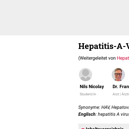
Hepatitis-A-
(Weitergeleitet von
Hepati
Nils Nicolay
Dr. Fra
Student/in
Arzt | Ärzt
Synonyme: HAV, Hepatov
Englisch
: hepatitis A viru