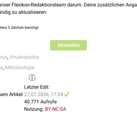
[
4
]
nglobulinen
erfolgen.
 unser Flexikon-Redaktionsteam darum. Deine zusätzlichen Anga
nter:
ictv.global/taxonomy
ändig zu aktualisieren:
-Institut. RKI-Ratgeber Hepatitis A. Stand: 13.05.2026. Verfügba
itis A
, Zimmermann R, Bock C-T, Offergeld R, Steffen G, Enkelmann J
is E in Deutschland. Bundesgesundheitsblatt Gesundheitsforsc
tens 5 Zeichen benötigt.
doi:
10.1007/s00103-021-03478-8
Absenden
irus
,
Virushepatitis
ie
,
Mikrobiologie
Letzter Edit:
sem Artikel
27.07.2026, 17:24
40.771 Aufrufe
Nutzung:
BY-NC-SA