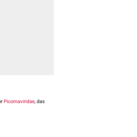
er
Picornaviridae
, das
NA
, die von einem