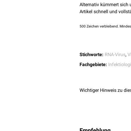
Immunisierung mit
Immu
Alternativ kümmert sich
Release). Verfügbar u
Artikel schnell und vollst
4,0
4,1
4,2
↑
Robert Koch
siehe Hauptartikel
:
Hepat
↑
Dudareva S, Faber M
Virushepatitiden A b
500
Zeichen verbleibend. Mindes
2022;65(2):149-158. 
Stichworte:
RNA-Virus
,
V
Fachgebiete:
Infektiolog
Wichtiger Hinweis zu die
Empfehlung