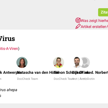
Zita
Was zeigt hierh
Artikel erstellen
Virus
tis-A-Viren
)
nk Antwerpes
Natascha van den Höfel
Simon Schuckel
Bijan Fink
Dr. med. Norber
in
DocCheck Team
DocCheck Team
Arzt | Ärztin
Arzt | Ärztin
irus ahepa
s