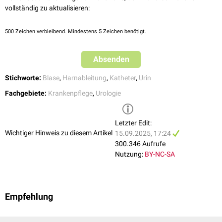
Urethrogramm
(Darstellung der Harnblase bzw. -röhre)
vollständig zu aktualisieren:
Bilanzierung der Harnausscheidung, Überwachung der
Nierenfunktion
500
Gewinnung von sterilem
Zeichen verbleibend. Mindestens 5 Zeichen benötigt.
Katheterurin
zu Laborzwecken (selten)
Absenden
Stichworte:
Blase
,
Harnableitung
,
Katheter
,
Urin
Suprapubischer Blasenkatheter
Fachgebiete:
Krankenpflege
,
Urologie
Der
suprapubische Blasenkatheter
wird zur dauerhaften Harnableitung
eingesetzt. Er wird nicht über die Harnröhre eingebracht, sondern
invasiv
über eine
Punktion
der
Bauchdecke
oberhalb des
Schambeins
Letzter Edit:
(
suprapubische Blasenpunktion
).
Wichtiger Hinweis zu diesem Artikel
15.09.2025, 17:24
300.346 Aufrufe
Nutzung:
BY-NC-SA
Empfehlung