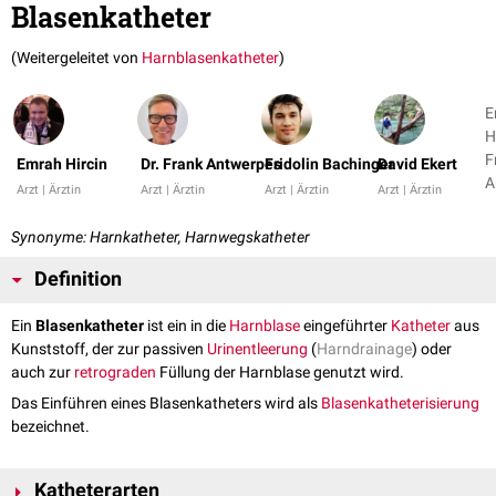
Blasenkatheter
(Weitergeleitet von
Harnblasenkatheter
)
E
H
F
Emrah Hircin
Dr. Frank Antwerpes
Fridolin Bachinger
David Ekert
A
Arzt | Ärztin
Arzt | Ärztin
Arzt | Ärztin
Arzt | Ärztin
+
Synonyme: Harnkatheter, Harnwegskatheter
Definition
Ein
Blasenkatheter
ist ein in die
Harnblase
eingeführter
Katheter
aus
Kunststoff, der zur passiven
Urinentleerung
(
Harndrainage
) oder
auch zur
retrograden
Füllung der Harnblase genutzt wird.
Das Einführen eines Blasenkatheters wird als
Blasenkatheterisierung
bezeichnet.
Katheterarten