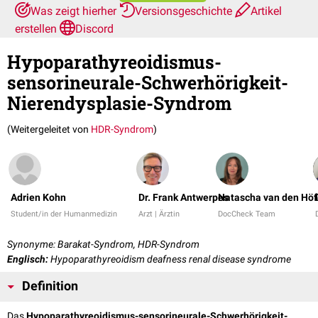
Was zeigt hierher
Versionsgeschichte
Artikel
erstellen
Discord
Hypoparathyreoidismus-
sensorineurale-Schwerhörigkeit-
Nierendysplasie-Syndrom
(Weitergeleitet von
HDR-Syndrom
)
Adrien Kohn
Dr. Frank Antwerpes
Natascha van den Höf
Student/in der Humanmedizin
Arzt | Ärztin
DocCheck Team
Synonyme: Barakat-Syndrom, HDR-Syndrom
Englisch:
Hypoparathyreoidism deafness renal disease syndrome
Definition
Das
Hypoparathyreoidismus-sensorineurale-Schwerhörigkeit-