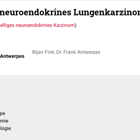
s neuroendokrines Lungenkarzin
elliges neuroendokrines Karzinom
)
Bijan Fink, Dr. Frank Antwerpes
k Antwerpes
gie
emie
logie