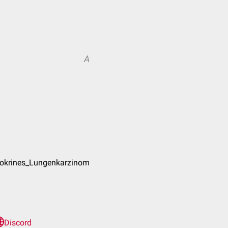
A
dokrines_Lungenkarzinom
Discord