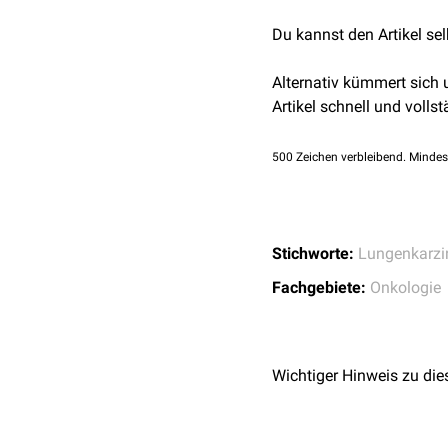
Behandlung häufig anal
Du kannst den Artikel se
Chemotherapien (z.B.
Cis
Immunhistochemie
Resektion
in Erwägung ge
Immunhistochemisch exp
Alternativ kümmert sich
wird derzeit untersucht,
und
CD56
. Die Prolifer
Artikel schnell und vollst
Ansprechen auf
Checkpoi
Molekularpathologie
500
Zeichen verbleibend. Mindes
Molekulargenetisch zeig
genetische Alterationen 
Stichworte:
Lungenkarz
Fachgebiete:
Onkologie
Wichtiger Hinweis zu die