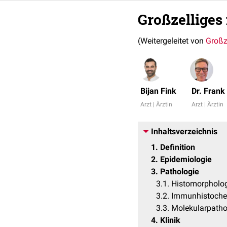
Großzellige
(Weitergeleitet von
Großz
Bijan Fink
Dr. Fran
Arzt | Ärztin
Arzt | Ärztin
Inhaltsverzeichnis
1
Definition
2
Epidemiologie
3
Pathologie
3.1
Histomorpholo
3.2
Immunhistoch
3.3
Molekularpatho
4
Klinik