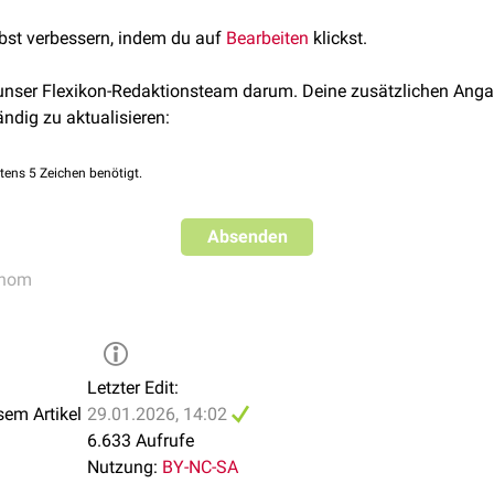
og zum SCLC durchgeführt. Dies umfasst eine Kombination aus
lbst verbessern, indem du auf
Bearbeiten
klickst.
platin
oder
Carboplatin
) und
Etoposid
. In frühen Stadien kann 
zogen werden, oft gefolgt von
adjuvanter
Chemotherapie
. Die 
rimieren die Tumorzellen neuroendokrine Marker wie
Chromogr
 unser Flexikon-Redaktionsteam darum. Deine zusätzlichen Anga
 da das LCNEC häufig eine hohe
PD-L1
-Expression aufweist, was 
ationsrate, gemessen am
Ki-67-Index
, liegt meist über 50 %.
ändig zu aktualisieren:
nt-Inhibitoren
führt.
tens 5 Zeichen benötigt.
t das LCNEC eine Heterogenität mit Überlappungen zu SCLC un
betreffen
TP53
,
RB1
,
KRAS
und
STK11
.
Absenden
inom
Letzter Edit:
sem Artikel
29.01.2026, 14:02
6.633 Aufrufe
Nutzung:
BY-NC-SA