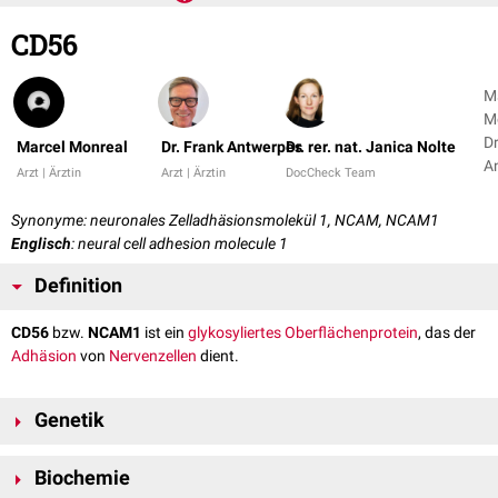
CD56
M
M
Dr
Marcel Monreal
Dr. Frank Antwerpes
Dr. rer. nat. Janica Nolte
A
Arzt | Ärztin
Arzt | Ärztin
DocCheck Team
+ 
Synonyme: neuronales Zelladhäsionsmolekül 1, NCAM, NCAM1
Englisch
: neural cell adhesion molecule 1
Definition
CD56
bzw.
NCAM1
ist ein
glykosyliertes
Oberflächenprotein
, das der
Adhäsion
von
Nervenzellen
dient.
Genetik
Das NCAM1–
Gen
ist auf
Chromosom 11
am
Genlokus
11q23.2
kodiert
.
Biochemie
Es wird von Neuronen,
Astrozyten
,
Schwann-Zellen
,
NK-Zellen
und einer