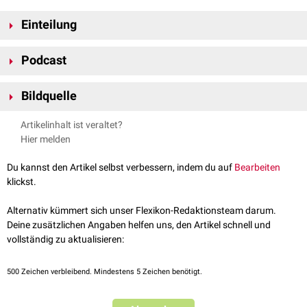
Einteilung
...nach Ätiologie
Podcast
Nach ihren
pathologischen
Ursachen unterscheidet man folgende
Embolieformen:
Bildquelle
Thrombembolie
: Verlegung des Gefäßquerschnittes durch ein
Bildquelle Podcast: ChatGPT (DocCheck)
Blutgerinnsel, das sich beispielsweise bei einer
Gerinnungsstörung
in
Artikelinhalt ist veraltet?
Form einer
Thrombose
bilden und später losreißen kann.
Hier melden
Fettembolie
: Einschwemmung von
Fett
ins Blutgefäß-System, das
durch
Traumen
, beispielsweise Operationen, aus
Fettgewebe
Du kannst den Artikel selbst verbessern, indem du auf
Bearbeiten
freigesetzt wurde
klickst.
Knochenmarkembolie
: Bei
Frakturen
, vor allem der langen
FlexTalk - Lipoproteine
Röhrenknochen
, kann es zur Embolisierung durch Teile des
Alternativ kümmert sich unser Flexikon-Redaktionsteam darum.
Knochenmarks
kommen.
Deine zusätzlichen Angaben helfen uns, den Artikel schnell und
Fruchtwasserembolie
: Verlegung des Gefäßlumens durch
vollständig zu aktualisieren:
Bestandteile des
Fruchtwassers
Gasembolie
: Verlegung des Gefäßes durch
Gas
- oder
Luftblasen
,
500
Zeichen verbleibend. Mindestens 5 Zeichen benötigt.
beispielsweise bei der
Taucherkrankheit
Fremdkörperembolie
: Verlegung des Lumens durch ins Gefäßsystem