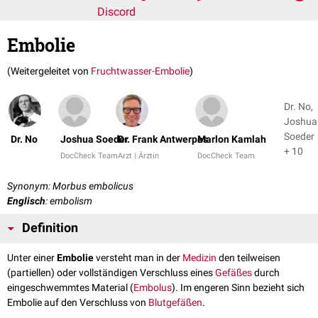
Discord
Embolie
(Weitergeleitet von
Fruchtwasser-Embolie
)
Dr. No,
Joshua
Soeder
Dr. No
Joshua Soeder
Dr. Frank Antwerpes
Marlon Kamlah
+ 10
DocCheck Team
Arzt | Ärztin
DocCheck Team
Synonym: Morbus embolicus
Englisch
: embolism
Definition
Unter einer
Embolie
versteht man in der
Medizin
den teilweisen
(partiellen) oder vollständigen Verschluss eines
Gefäßes
durch
eingeschwemmtes Material (
Embolus
). Im engeren Sinn bezieht sich
Embolie auf den Verschluss von
Blutgefäßen
.