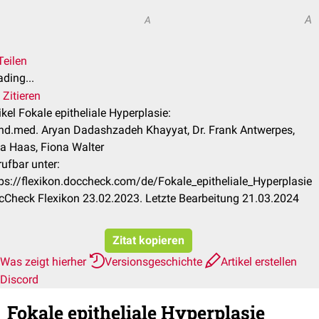
A
A
Teilen
ding...
Zitieren
ikel Fokale epitheliale Hyperplasie:
nd.med. Aryan Dadashzadeh Khayyat, Dr. Frank Antwerpes,
a Haas, Fiona Walter
ufbar unter:
ps://flexikon.doccheck.com/de/Fokale_epitheliale_Hyperplasie
cCheck Flexikon 23.02.2023. Letzte Bearbeitung 21.03.2024
Zitat kopieren
Was zeigt hierher
Versionsgeschichte
Artikel erstellen
Discord
Fokale epitheliale Hyperplasie