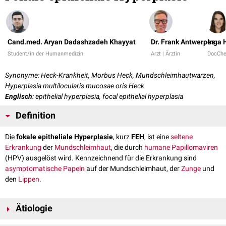
Cand.med. Aryan Dadashzadeh Khayyat
Dr. Frank Antwerpes
Inga 
Student/in der Humanmedizin
Arzt | Ärztin
DocCh
Synonyme: Heck-Krankheit, Morbus Heck, Mundschleimhautwarzen,
Hyperplasia multilocularis mucosae oris Heck
Englisch
: epithelial hyperplasia, focal epithelial hyperplasia
Definition
Die
fokale epitheliale Hyperplasie
, kurz
FEH
, ist eine
seltene
Erkrankung
der
Mundschleimhaut
, die durch
humane Papillomaviren
(HPV) ausgelöst wird. Kennzeichnend für die Erkrankung sind
asymptomatische
Papeln
auf der Mundschleimhaut, der
Zunge
und
den
Lippen
.
Ätiologie
Die fokale epitheliale Hyperplasie ist eine
benigne
virale
Erkrankung und