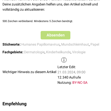
Galanakis et al.
Focal epithelial hyperplasia in a human immuno-
Deine zusätzlichen Angaben helfen uns, den Artikel schnell und
deficiency virus patient treated with laser surgery
. World J Clin
vollständig zu aktualisieren:
Cases. 2014
DermNet - Focal epithelial hyperplasia
, abgerufen am 24.02.2023
500
Zeichen verbleibend. Mindestens 5 Zeichen benötigt.
Absenden
Stichworte:
Humanes Papillomavirus
,
Mundschleimhaut
,
Papel
Fachgebiete:
Dermatologie
,
Kinderheilkunde
,
Virologie
Letzter Edit:
Wichtiger Hinweis zu diesem Artikel
21.03.2024, 09:00
12.340 Aufrufe
Nutzung:
BY-NC-SA
Empfehlung