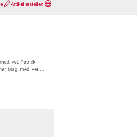
te
Artikel erstellen
med. vet. Patrick
er, Mag. med. vet.
Viktoria Hofbauer + 1