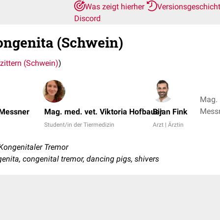
Was zeigt hierher
Versionsgeschich
Discord
ongenita (Schwein)
zittern (Schwein)
)
Mag. 
Messn
 Messner
Mag. med. vet. Viktoria Hofbauer
Bijan Fink
Student/in der Tiermedizin
Arzt | Ärztin
 Kongenitaler Tremor
nita, congenital tremor, dancing pigs, shivers