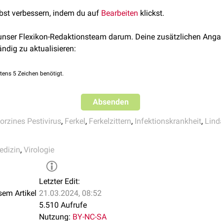
 2018 Apr; 59(4): 429–432; abgerufen am 25.09.2019
lbst verbessern, indem du auf
Bearbeiten
klickst.
amp et al.
Novel Pestivirus Species in Pigs, Austria, 2015
Emer
bgerufen am 25.09.2019
 unser Flexikon-Redaktionsteam darum. Deine zusätzlichen Anga
logie für die Module Tierseuchen, Verdauung, Respiration + Krei
ändig zu aktualisieren:
terinärmedizin. Institut für Virologie, Veterinärmedizinische Un
tens 5 Zeichen benötigt.
Absenden
orzines Pestivirus
,
Ferkel
,
Ferkelzittern
,
Infektionskrankheit
,
Lind
edizin
,
Virologie
Letzter Edit:
sem Artikel
21.03.2024, 08:52
5.510 Aufrufe
Nutzung:
BY-NC-SA