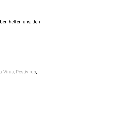
g Infect Dis. 2017 Jul;
ben helfen uns, den
slauf, ZNS, Reproduktion.
iversität Wien. Stand
a-Virus
,
Pestivirus
,