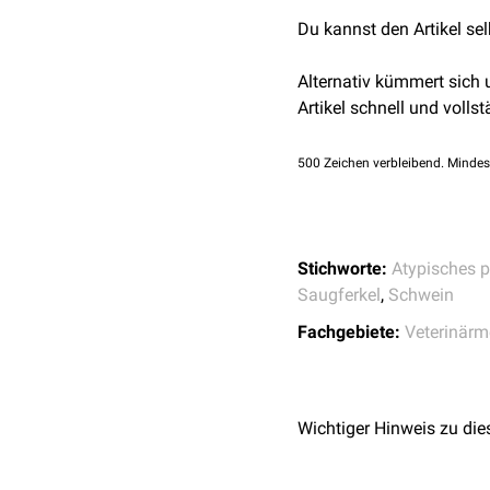
Canada.
Can Vet J.
Du kannst den Artikel se
2,0
2,1
2,2
↑
Benjamin L
23(7): 1176–1179; a
Alternativ kümmert sich
3,0
3,1
3,2
↑
Skript Viro
Artikel schnell und vollst
Für Studierende der Ve
1/2017.
500
Zeichen verbleibend. Mindes
Stichworte:
Atypisches p
Saugferkel
,
Schwein
Fachgebiete:
Veterinärm
Wichtiger Hinweis zu die