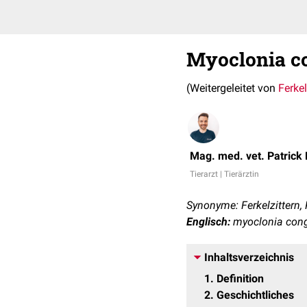
Myoclonia c
(Weitergeleitet von
Ferkel
Mag. med. vet. Patrick
Tierarzt | Tierärztin
Synonyme: Ferkelzittern,
Englisch:
myoclonia conge
Inhaltsverzeichnis
1
Definition
2
Geschichtliches