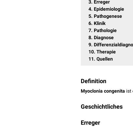
3
Erreger
4
Epidemiologie
5
Pathogenese
6
Klinik
7
Pathologie
8
Diagnose
9
Differenzialdiagn
10
Therapie
11
Quellen
Definition
Myoclonia congenita
ist
Geschichtliches
Myoclonia congenita ist
Erreger
Schweinepest-Virus
als 
eradiziert wurde, trat die
Myoclonia congenita wir