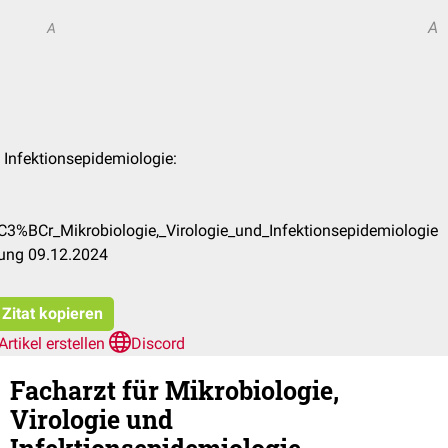
A
A
d Infektionsepidemiologie:
C3%BCr_Mikrobiologie,_Virologie_und_Infektionsepidemiologie
tung 09.12.2024
Zitat kopieren
Artikel erstellen
Discord
Facharzt für Mikrobiologie,
Virologie und