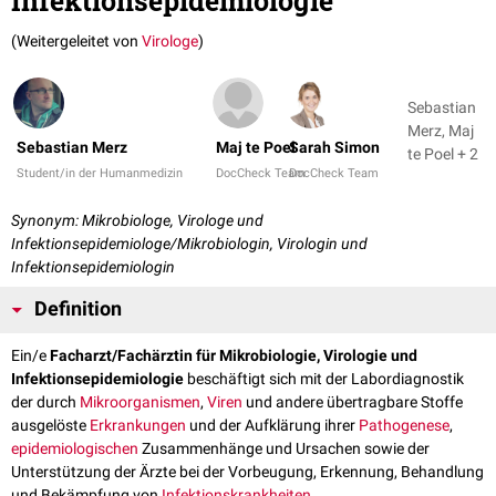
Infektionsepidemiologie
(Weitergeleitet von
Virologe
)
Sebastian
Merz, Maj
Sebastian Merz
Maj te Poel
Sarah Simon
te Poel + 2
Student/in der Humanmedizin
DocCheck Team
DocCheck Team
Synonym: Mikrobiologe, Virologe und
Infektionsepidemiologe/Mikrobiologin, Virologin und
Infektionsepidemiologin
Definition
Ein/e
Facharzt/Fachärztin für Mikrobiologie, Virologie und
Infektionsepidemiologie
beschäftigt sich mit der Labordiagnostik
der durch
Mikroorganismen
,
Viren
und andere übertragbare Stoffe
ausgelöste
Erkrankungen
und der Aufklärung ihrer
Pathogenese
,
epidemiologischen
Zusammenhänge und Ursachen sowie der
Unterstützung der Ärzte bei der Vorbeugung, Erkennung, Behandlung
und Bekämpfung von
Infektionskrankheiten
.