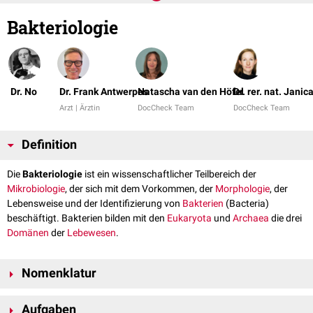
Bakteriologie
Dr. No
Dr. Frank Antwerpes
Natascha van den Höfel
Dr. rer. nat. Janic
Arzt | Ärztin
DocCheck Team
DocCheck Team
Definition
Die
Bakteriologie
ist ein wissenschaftlicher Teilbereich der
Mikrobiologie
, der sich mit dem Vorkommen, der
Morphologie
, der
Lebensweise und der Identifizierung von
Bakterien
(Bacteria)
beschäftigt. Bakterien bilden mit den
Eukaryota
und
Archaea
die drei
Domänen
der
Lebewesen
.
Nomenklatur
Der Begriff "Bakteriologie" setzt sich aus den beiden griechischen
Aufgaben
Bestandteilen "bacteria" (deutsch: Stäbchen) und "logos" (deutsch: