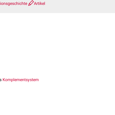
sionsgeschichte
Artikel
es
Komplementsystem
ematisch von C1 bis C9