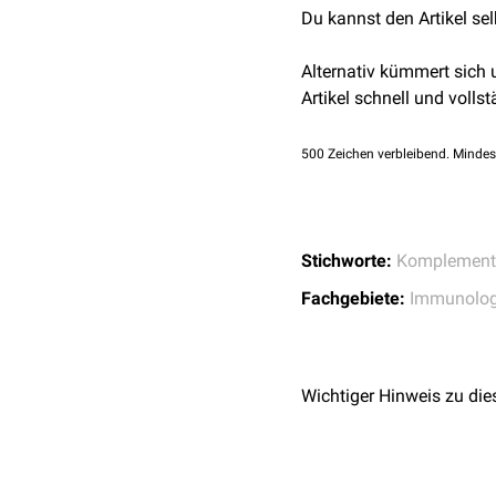
Du kannst den Artikel se
Komplementfaktor C
Komplementfaktor C
Alternativ kümmert sich
Komplementfaktor C
Artikel schnell und vollst
Komplementfaktor C
Komplementfaktor C
500
Zeichen verbleibend. Mindes
Komplementfaktor C
Komplementfaktor C
Komplementfaktor C
Komplementfaktor C
Stichworte:
Komplement
Weitere, für den alterna
Fachgebiete:
Immunolog
Komplementfaktor B
Komplementfaktor D
Komplementfaktor H
Wichtiger Hinweis zu die