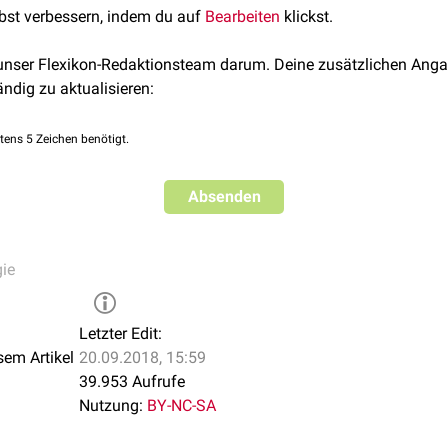
lbst verbessern, indem du auf
Bearbeiten
klickst.
1
2
 unser Flexikon-Redaktionsteam darum. Deine zusätzlichen Anga
3
ändig zu aktualisieren:
4
5
tens 5 Zeichen benötigt.
6
7
8
Absenden
9
tiven Weg der Komplementaktivierung wichtige Faktoren sind:
ie
Letzter Edit:
sem Artikel
20.09.2018, 15:59
39.953 Aufrufe
Nutzung:
BY-NC-SA