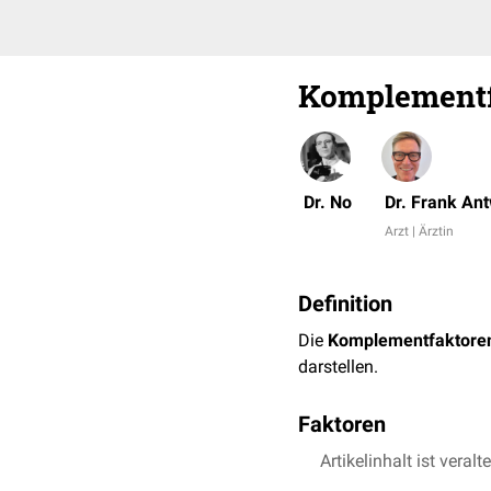
Komplementf
Dr. No
Dr. Frank An
Arzt | Ärztin
Definition
Die
Komplementfaktore
darstellen.
Faktoren
Die zentralen Faktoren 
Artikelinhalt ist veralt
durchnummeriert: