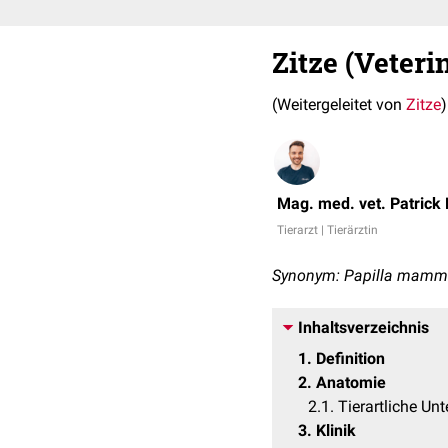
Zitze (Veter
(Weitergeleitet von
Zitze
)
Mag. med. vet. Patrick
Tierarzt | Tierärztin
Synonym: Papilla mam
Inhaltsverzeichnis
1
Definition
2
Anatomie
2.1
Tierartliche Un
3
Klinik