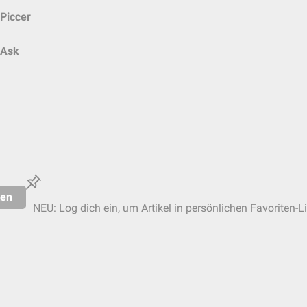
Piccer
Ask
ten
NEU: Log dich ein, um Artikel in persönlichen Favoriten-L