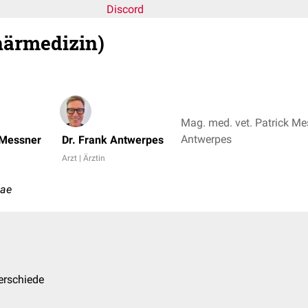
Discord
inärmedizin)
Mag. med. vet. Patrick Mes
Antwerpes
 Messner
Dr. Frank Antwerpes
Arzt | Ärztin
mae
terschiede