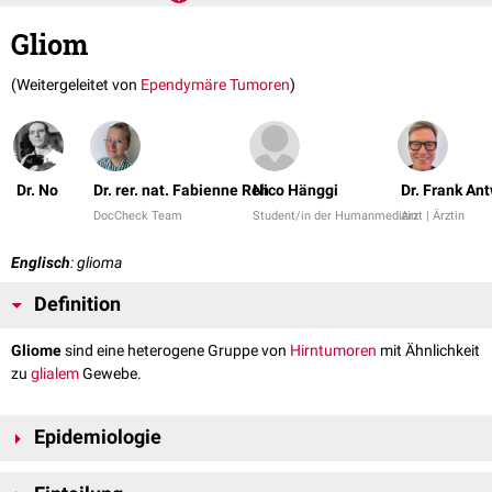
Gliom
(Weitergeleitet von
Ependymäre Tumoren
)
Dr. No
Dr. rer. nat. Fabienne Reh
Nico Hänggi
Dr. Frank An
DocCheck Team
Student/in der Humanmedizin
Arzt | Ärztin
Englisch
: glioma
Definition
Gliome
sind eine heterogene Gruppe von
Hirntumoren
mit Ähnlichkeit
zu
glialem
Gewebe.
Epidemiologie
Gliome machen ca. 30-50 % aller Gehirntumoren aus. Darunter sind: