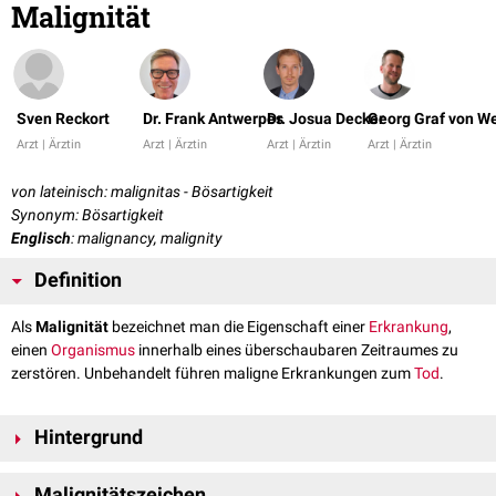
Malignität
Sven Reckort
Dr. Frank Antwerpes
Dr. Josua Decker
Georg Graf von W
Arzt | Ärztin
Arzt | Ärztin
Arzt | Ärztin
Arzt | Ärztin
von lateinisch: malignitas - Bösartigkeit
Synonym: Bösartigkeit
Englisch
: malignancy, malignity
Definition
Als
Malignität
bezeichnet man die Eigenschaft einer
Erkrankung
,
einen
Organismus
innerhalb eines überschaubaren Zeitraumes zu
zerstören. Unbehandelt führen maligne Erkrankungen zum
Tod
.
Hintergrund
Der Begriff "Malignität" wird am häufigsten verwendet, um das
Malignitätszeichen