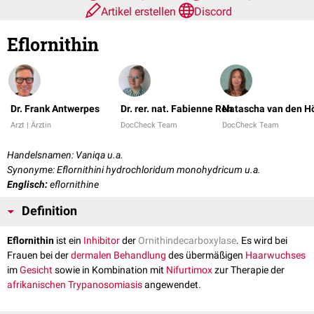
Artikel erstellen
Discord
Eflornithin
Dr. Frank Antwerpes
Dr. rer. nat. Fabienne Reh
Natascha van den H
Arzt | Ärztin
DocCheck Team
DocCheck Team
Handelsnamen: Vaniqa u.a.
Synonyme: Eflornithini hydrochloridum monohydricum u.a.
Englisch:
eflornithine
Definition
Eflornithin
ist ein
Inhibitor
der
Ornithindecarboxylase
. Es wird bei
Frauen bei der
dermalen
Behandlung
des übermäßigen
Haarwuchses
im
Gesicht
sowie in Kombination mit
Nifurtimox
zur Therapie der
afrikanischen Trypanosomiasis
angewendet.