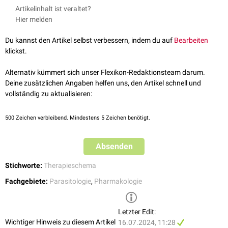
Bei NECT werden folgende
Wirkstoffe
verabreicht:
Artikelinhalt ist veraltet?
Nifurtimox
ist ein Nitrofuranderivat, das
freie Radikale
bildet, die
Hier melden
toxisch
für
Trypanosoma brucei
sind. Es wurde ursprünglich vor
allem zur Behandlung der
Chagas-Krankheit
eingesetzt. Der Wirkstoff
Du kannst den Artikel selbst verbessern, indem du auf
Bearbeiten
wird
oral
dreimal täglich für 10 Tage eingenommen.
klickst.
Eflornithin
ist ein
Inhibitor
der
Ornithindecarboxylase
, eines
Enzyms
,
das für die Synthese von
Polyaminen
notwendig ist. Diese sind für die
Alternativ kümmert sich unser Flexikon-Redaktionsteam darum.
Zellteilung
und das Wachstum der
Parasiten
unerlässlich. Der
Deine zusätzlichen Angaben helfen uns, den Artikel schnell und
Wirkstoff wird
intravenös
verabreicht. Die Behandlung umfasst vier
vollständig zu aktualisieren:
Infusionen
pro Tag über 14 Tage.
Hinweis: Diese Dosierungsangaben können Fehler enthalten.
500
Zeichen verbleibend. Mindestens 5 Zeichen benötigt.
Ausschlaggebend ist die Dosierungsempfehlung in der
Herstellerinformation
.
Absenden
Stichworte:
Therapieschema
Fachgebiete:
Parasitologie
,
Pharmakologie
Letzter Edit:
Wichtiger Hinweis zu diesem Artikel
16.07.2024, 11:28