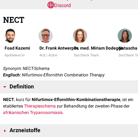
Discord
NECT
Foad Kazemi
Dr. Frank Antwerpes
Dr. med. Miriam Dodegge
Natascha 
Apotheker/in
Arzt | Ärztin
DocCheck Team
DocCheck T
Synonym: NECT-Schem
a
Englisch:
Nifurtimox-Eflornithin Combination Therapy
Definition
NECT
, kurz für
Nifurtimox-Eflornithin-Kombinationstherapie
, ist ein
etabliertes
Therapieschema
zur Behandlung der zweiten Phase der
afrikanischen Trypanosomiasis
.
Arzneistoffe