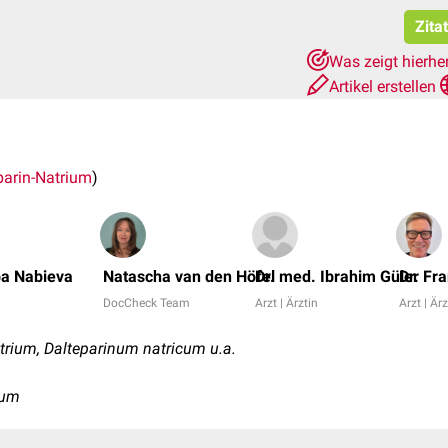
Zita
Was zeigt hierhe
Artikel erstellen
parin-Natrium
)
ba Nabieva
Natascha van den Höfel
Dr. med. Ibrahim Güler
Dr. Fr
DocCheck Team
Arzt | Ärztin
Arzt | Ärz
trium, Dalteparinum natricum u.a.
ium