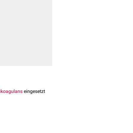
ikoagulans
eingesetzt
rombin
bindet und
de
Enzym
Thrombin
nicht