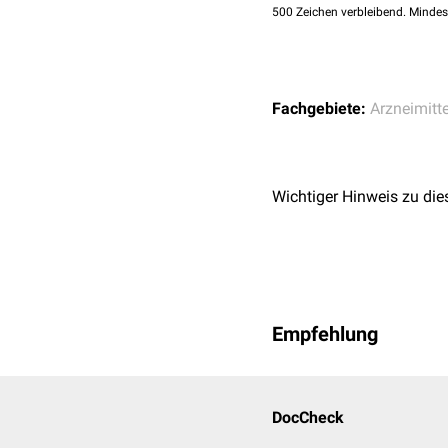
schwere
Hypertonie
500
Zeichen verbleibend. Mindes
schwere
Nierenfunkt
schwere
Bauchspeich
Ulcus duodeni
,
Ulcus 
Fachgebiete:
Arzneimitte
schwere
Lebererkran
Die Anwendung bei
O
Die Anwendung bei
P
Wichtiger Hinweis zu die
Empfehlung
DocCheck