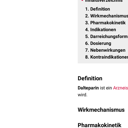
Inhaltsverzeichnis
1
Definition
2
Wirkmechanismu
3
Pharmakokinetik
4
Indikationen
5
Darreichungsform
6
Dosierung
7
Nebenwirkungen
8
Kontraindikatione
Definition
Dalteparin
ist ein
Arzneis
wird.
Wirkmechanismus
Die Wirkung von Daltepar
Pharmakokinetik
dadurch den
Gerinnungs