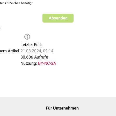
tens 5 Zeichen benötigt.
ionsstörungen
eldrüsenerkrankungen
Absenden
ventriculi
l
kungen
perationen
auf
Ohr
,
Auge
und
Gehirn
ist
kontraindiziert
.
atienten
mit
Verletzungen
des
Gefäßsystems
ist
kontraindiziert
.
Letzter Edit:
sem Artikel
21.03.2024, 09:14
80.606 Aufrufe
Nutzung:
BY-NC-SA
Für Unternehmen