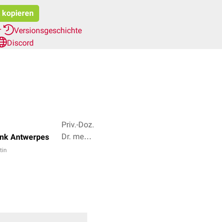
t kopieren
r
Versionsgeschichte
Discord
Priv.-Doz.
Dr. med.
ank Antwerpes
Naiba
tin
Nabieva,
Natascha
van den
Höfel + 2