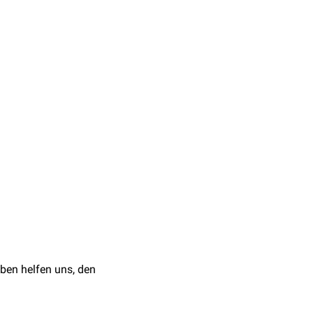
indiziert
.
ue Dosierungsschema ist
osierungsempfehlung in
bozytopenie
(Typ II) auf
ben helfen uns, den