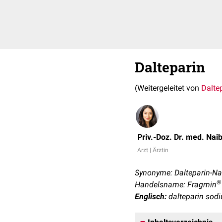
Dalteparin
(Weitergeleitet von
Dalte
Priv.-Doz. Dr. med. Nai
Arzt | Ärztin
Synonyme: Dalteparin-Na
®
Handelsname: Fragmin
Englisch:
dalteparin sod