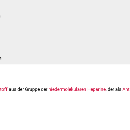
s
n
toff
aus der Gruppe der
niedermolekularen Heparine
, der als
Ant
in-Natrium erklärt sich dadurch, dass der
Arzneistoff
an
Antith
faktor Xa
hemmt. Dies führt dazu, dass das gerinnungsfördern