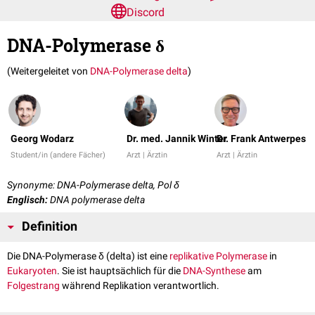
Discord
DNA-Polymerase δ
(Weitergeleitet von
DNA-Polymerase delta
)
Georg Wodarz
Dr. med. Jannik Winter
Dr. Frank Antwerpes
Student/in (andere Fächer)
Arzt | Ärztin
Arzt | Ärztin
Synonyme: DNA-Polymerase delta, Pol δ
Englisch:
DNA polymerase delta
Definition
Die DNA-Polymerase δ (delta) ist eine
replikative
Polymerase
in
Eukaryoten
. Sie ist hauptsächlich für die
DNA-Synthese
am
Folgestrang
während Replikation verantwortlich.