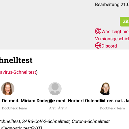
Bearbeitung 21.
Zi
Was zeigt hie
Versionsgeschic
Discord
nelltest
avirus-Schnelltest
)
Dr. med. Miriam Dodegge
Dr. med. Norbert Ostendorf
Dr. rer. nat. J
DocCheck Team
Arzt | Ärztin
DocCheck Team
hnelltest, SARS-CoV-2-Schnelltest, Corona-Schnelltest
diagnostic test(RDT)