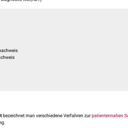
snachweis
achweis
t
bezeichnet man verschiedene Verfahren zur
patientennahen S
ng.