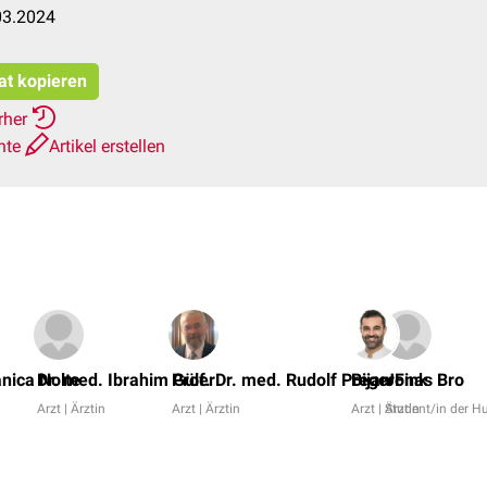
03.2024
tat kopieren
rher
hte
Artikel erstellen
anica Nolte
Dr. med. Ibrahim Güler
Prof. Dr. med. Rudolf Preger
Bijan Fink
Jonas Bro
Arzt | Ärztin
Arzt | Ärztin
Arzt | Ärztin
Student/in der 