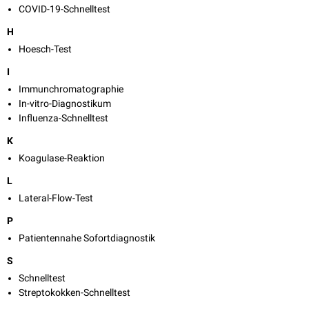
COVID-19-Schnelltest
H
Hoesch-Test
I
Immunchromatographie
In-vitro-Diagnostikum
Influenza-Schnelltest
K
Koagulase-Reaktion
L
Lateral-Flow-Test
P
Patientennahe Sofortdiagnostik
S
Schnelltest
Streptokokken-Schnelltest