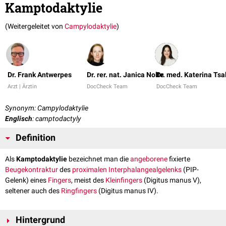
Kamptodaktylie
(Weitergeleitet von
Campylodaktylie
)
Dr. Frank Antwerpes
Dr. rer. nat. Janica Nolte
Dr. med. Katerina Ts
Arzt | Ärztin
DocCheck Team
DocCheck Team
Synonym: Campylodaktylie
Englisch
: camptodactyly
Definition
Als
Kamptodaktylie
bezeichnet man die
angeborene
fixierte
Beugekontraktur
des
proximalen Interphalangealgelenks
(PIP-
Gelenk) eines
Fingers
, meist des
Kleinfingers
(Digitus manus V),
seltener auch des
Ringfingers
(Digitus manus IV).
Hintergrund