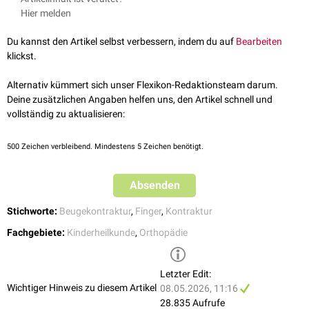
Marfan-Syndrom
deficiencies: a treatment algorithm based on clinical examination
,
Hier melden
eine
operative Korrektur
in Betracht gezogen werden. Eine vollständige
Marshall-Smith-Syndrom
Plast Reconstr Surg, 2006
Wiederherstellung der Beweglichkeit des betroffenen Fingers lässt sich
Okulodentodigitales Syndrom
↑
Benson et al.,
Camptodactyly: classification and results of
Du kannst den Artikel selbst verbessern, indem du auf
Bearbeiten
jedoch nur selten erreichen, insbesondere wenn keine eindeutig
Pierre-Robin-Syndrom
nonoperative treatment
, J Pediatr Orthop, 1994
[
3
]
klickst.
korrigierbare pathologische Ursache vorliegt.
Trisomie 3
↑
Hori et al.,
Nonoperative treatment of camptodactyly
, J Hand
Trisomie 8
Surg Am, 1987
Alternativ kümmert sich unser Flexikon-Redaktionsteam darum.
Weaver-Syndrom
Deine zusätzlichen Angaben helfen uns, den Artikel schnell und
Zellweger-Syndrom
vollständig zu aktualisieren:
48XXYY-Syndrom
500
Zeichen verbleibend. Mindestens 5 Zeichen benötigt.
Absenden
Stichworte:
Beugekontraktur
,
Finger
,
Kontraktur
Fachgebiete:
Kinderheilkunde
,
Orthopädie
Letzter Edit:
Wichtiger Hinweis zu diesem Artikel
08.05.2026, 11:16
28.835 Aufrufe