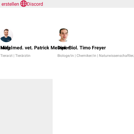
l erstellen
Discord
 Höfel
Mag. med. vet. Patrick Messner
Dipl.-Biol. Timo Freyer
Tierarzt | Tierärztin
Biologe/in | Chemiker/in | Naturwissenschaftler