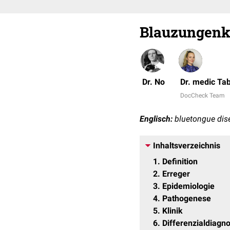
Blauzungenk
Dr. No
Dr. medic Ta
DocCheck Team
Englisch:
bluetongue dis
Inhaltsverzeichnis
1
Definition
2
Erreger
3
Epidemiologie
4
Pathogenese
5
Klinik
6
Differenzialdiagn