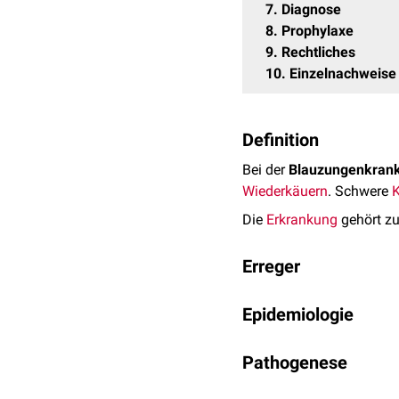
7
Diagnose
8
Prophylaxe
9
Rechtliches
10
Einzelnachweise
Definition
Bei der
Blauzungenkrank
Wiederkäuern
. Schwere
K
Die
Erkrankung
gehört z
Erreger
Erreger ist das
Blauzunge
Epidemiologie
unbehülltes
RNA-Virus
. 
Deutschland bisher aufge
Es handelt sich bei der
Nordeuropa (Frankreich)
Pathogenese
Gattung
Culicoides
als Ü
Während der
Blutmahlzei
Das
Wirtsspektrum
des B