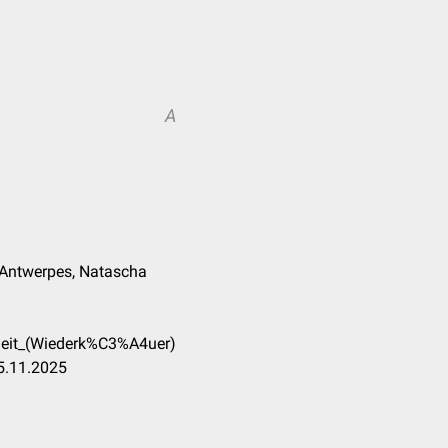
A
k Antwerpes, Natascha
heit_(Wiederk%C3%A4uer)
5.11.2025