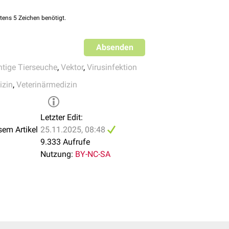
mpfungsverordnung 2013
(abgerufen am 12.03.2021)
tens 5 Zeichen benötigt.
Absenden
htige Tierseuche
,
Vektor
,
Virusinfektion
izin
,
Veterinärmedizin
Letzter Edit:
sem Artikel
25.11.2025, 08:48
9.333 Aufrufe
Nutzung:
BY-NC-SA