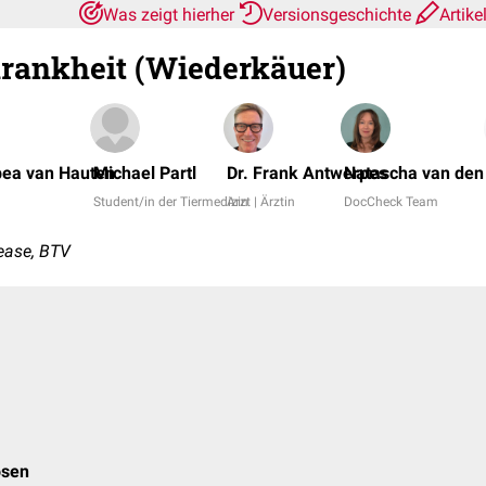
Was zeigt hierher
Versionsgeschichte
Artike
rankheit (Wiederkäuer)
bea van Hauten
Michael Partl
Dr. Frank Antwerpes
Natascha van den
Student/in der Tiermedizin
Arzt | Ärztin
DocCheck Team
ease, BTV
osen