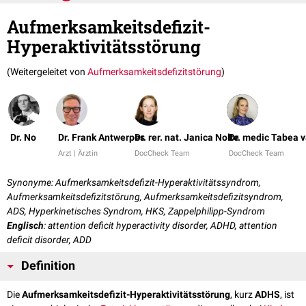
Aufmerksamkeitsdefizit-
Hyperaktivitätsstörung
(Weitergeleitet von
Aufmerksamkeitsdefizitstörung
)
Dr. No
Dr. Frank Antwerpes
Dr. rer. nat. Janica Nolte
Dr. medic Tabea 
Arzt | Ärztin
DocCheck Team
DocCheck Team
Synonyme: Aufmerksamkeitsdefizit-Hyperaktivitätssyndrom,
Aufmerksamkeitsdefizitstörung, Aufmerksamkeitsdefizitsyndrom,
ADS, Hyperkinetisches Syndrom, HKS, Zappelphilipp-Syndrom
Englisch
: attention deficit hyperactivity disorder, ADHD, attention
deficit disorder, ADD
Definition
Die
Aufmerksamkeitsdefizit-Hyperaktivitätsstörung
, kurz
ADHS
, ist