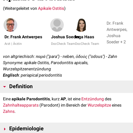
(Weitergeleitet von
Apikale Ostitis
)
Dr. Frank
Antwerpes,
Joshua
Dr. Frank Antwerpes
Joshua Soeder
Inga Haas
Soeder + 2
Arzt | Ärztin
DocCheck Team
DocCheck Team
von altgriechisch: παρά ("para") - neben, ὀδούς ("odous") - Zahn
Synonyme: apikale Ostitis, Parodontitis apicalis,
Wurzelspitzenentzündung
Englisch
: periapical periodontitis
Definition
Eine
apikale Parodontitis
, kurz
AP
, ist eine
Entzündung
des
Zahnhalteapparats
(Parodont) im Bereich der
Wurzelspitze
eines
Zahns
.
Epidemiologie