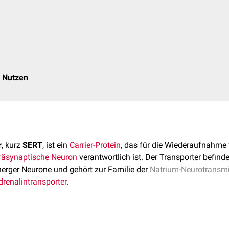
 Nutzen
r
, kurz
SERT
, ist ein
Carrier-Protein
, das für die Wiederaufnahme
räsynaptische
Neuron
verantwortlich ist. Der Transporter befinde
erger Neurone und gehört zur Familie der
Natrium-Neurotransmi
renalintransporter
.
 ist ein 630
Aminosäuren
langes
Protein
mit 12
Transmembran