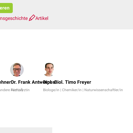
ieren
onsgeschichte
Artikel
D
m
ehner
Dr. Frank Antwerpes
Dipl.-Biol. Timo Freyer
u
andere Fächer)
Arzt | Ärztin
Biologe/in | Chemiker/in | Naturwissenschaftler/in
S
M
N
v
d
H