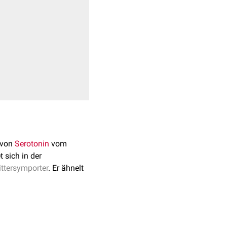
+
4
 von
Serotonin
vom
t sich in der
ttersymporter
. Er ähnelt
domänen
. Er ist auf