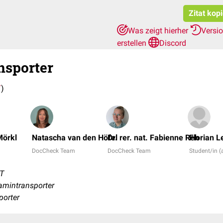
Zitat kop
Was zeigt hierher
Versi
erstellen
Discord
nsporter
T
)
Mörkl
Natascha van den Höfel
Dr. rer. nat. Fabienne Reh
Florian L
DocCheck Team
DocCheck Team
Student/in (
TT
amintransporter
porter