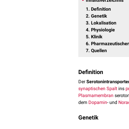
Inhaltsverzeichnis
1
Definition
2
Genetik
3
Lokalisation
4
Physiologie
5
Klinik
6
Pharmazeutischer
7
Quellen
Definition
Der
Serotonintransporte
synaptischen Spalt
ins
p
Plasmamembran
seroton
dem
Dopamin
- und
Norad
Genetik
Der Serotonintransporter