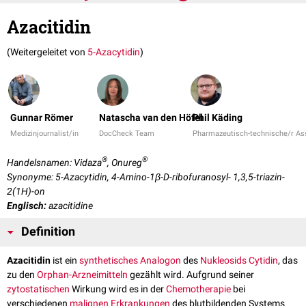
Azacitidin
(Weitergeleitet von
5-Azacytidin
)
Gunnar Römer
Natascha van den Höfel
Phil Käding
Medizinjournalist/in
DocCheck Team
Pharmazeutisch-technische/r Ass
®
®
Handelsnamen: Vidaza
, Onureg
Synonyme: 5-Azacytidin, 4-Amino-1β-D-ribofuranosyl- 1,3,5-triazin-
2(1H)-on
Englisch:
azacitidine
Definition
Azacitidin
ist ein
synthetisches
Analogon
des
Nukleosids
Cytidin
, das
zu den
Orphan-Arzneimitteln
gezählt wird. Aufgrund seiner
zytostatischen
Wirkung wird es in der
Chemotherapie
bei
verschiedenen
malignen
Erkrankungen
des blutbildenden Systems