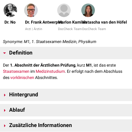
Dr. No
Dr. Frank Antwerpes
Marlon Kamlah
Natascha van den Höfel
Arzt | Ärztin
DocCheck Team
DocCheck Team
Synonyme: M1, 1. Staatsexamen Medizin, Physikum
Definition
Der
1. Abschnitt der Ärztlichen Prüfung
, kurz
M1
, ist das erste
Staatsexamen
im
Medizinstudium
. Er erfolgt nach dem Abschluss
des
vorklinischen
Abschnittes.
Hintergrund
Voraussetzung zur Teilnahme sind mindestens vier Semester Studium im
Ablauf
vorklinischen Abschnitt und das Bestehen aller Scheine der Vorklinik
inklusive Wahlfach. Das erfolgreiche Bestehen der 1. Ärztlichen Prüfung
ist die Voraussetzung für die Aufnahme in den klinischen Abschnitt des
Anmeldung zur Prüfung
Zusätzliche Informationen
Studiums, welcher wiederum mit dem
2. Abschnitt der Ärztlichen
Um an der Prüfung teilnehmen zu können, muss sich jeder Studierende