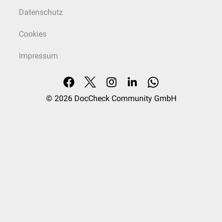
Stoffwechselwege/Erkrankungen/Fallbeispiele (Biochemie) oder
Datenschutz
Diagramme/Erkrankungen/Fallbeispiele (Physiologie) handeln. Danach
beginnt die eigentliche mündliche Prüfung. Welches Fach zuerst geprüft
Cookies
wird, ist von Universität zu Universität verschieden. Die Prüfung kann
abhängig von der Anzahl der Prüflinge und den einzelnen
Prüfungsgesprächen zwischen einer und vier Stunden dauern.
Impressum
© 2026
DocCheck Community GmbH