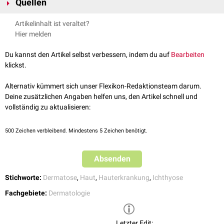
Quellen
Therapie besteht in intensiver
Hydratisierung
,
Keratolyse
und
Hornhauttrübung
ohne Minderung der Sehkraft auf, ein
regelmäßiger Rückfettung der
Haut
. Behandlungsoptionen umfassen
Hypogonadismus
und ein
Kryptorchismus
sind ebenfalls möglich.
DermNet – X-Chromosomale Ichtyose, zuletzt abgerufen am
Artikelinhalt ist veraltet?
Peelings
,
Emollientien
und
keratolytische
Cremes
(z.B. mit
Salicylsäure
,
03.09.2024
Bei weiblichen Konduktorinnen zeigt sich nur selten eine Schuppung,
Hier melden
Harnstoff
). In schweren Fällen werden
Retinoide
verordnet.
OMIM - ICHTHYOSIS, X-LINKED
, abgerufen am 03.09.2024
Aborte
und
Wehenschwäche
können vermehrt auftreten.
Den betroffenen Familien wird eine
genetische Beratung
empfohlen.
Du kannst den Artikel selbst verbessern, indem du auf
Bearbeiten
klickst.
Alternativ kümmert sich unser Flexikon-Redaktionsteam darum.
Deine zusätzlichen Angaben helfen uns, den Artikel schnell und
vollständig zu aktualisieren:
500
Zeichen verbleibend. Mindestens 5 Zeichen benötigt.
Absenden
Stichworte:
Dermatose
,
Haut
,
Hauterkrankung
,
Ichthyose
Fachgebiete:
Dermatologie
Letzter Edit: