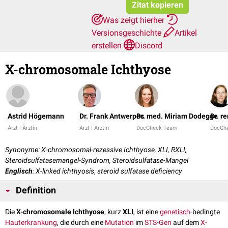
Zitat kopieren
Was zeigt hierher
Versionsgeschichte
Artikel
erstellen
Discord
X-chromosomale Ichthyose
Astrid Högemann
Dr. Frank Antwerpes
Dr. med. Miriam Dodegge
Dr. r
Arzt | Ärztin
Arzt | Ärztin
DocCheck Team
DocCh
Synonyme: X-chromosomal-rezessive Ichthyose, XLI, RXLI,
Steroidsulfatasemangel-Syndrom, Steroidsulfatase-Mangel
Englisch
: X-linked ichthyosis
,
steroid sulfatase deficiency
Definition
Die
X-chromosomale Ichthyose
, kurz
XLI
, ist eine
genetisch
-bedingte
Hauterkrankung
, die durch eine
Mutation
im
STS
-
Gen
auf dem
X-