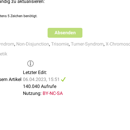
ändig zu aktualisieren:
 keine konkreten
Studien
zu einer möglichen Einschränkung der
F
sexuelle Entwicklung sind in der Regel normal. Es wurden viele 
tens 5 Zeichen benötigt.
chaften
beschrieben. Einige Falle des
POF-Syndroms
sind in der
it POF wurde ein Triple-X-Syndrom diagnostiziert.
Absenden
ische Charakteristika
Syndrom
,
Non-Disjunction
,
Trisomie
,
Turner-Syndrom
,
X-Chromos
en in Zusammenhang mit Triple-X beschrieben:
tik
torik
rachentwicklung
Letzter Edit:
sem Artikel
06.04.2023, 15:51
140.040 Aufrufe
 von
ADHS
Nutzung:
BY-NC-SA
rken, dass entsprechende Studien sehr geringe Fallzahlen bein
rt ist.