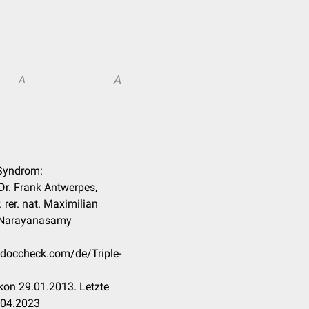
A
A
-Syndrom:
Dr. Frank Antwerpes,
. rer. nat. Maximilian
e Narayanasamy
n.doccheck.com/de/Triple-
kon 29.01.2013. Letzte
.04.2023