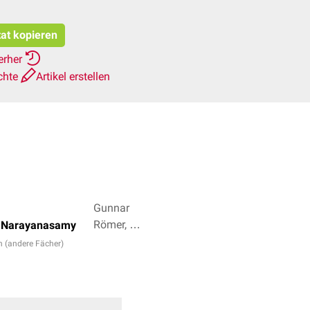
tat kopieren
erher
chte
Artikel erstellen
Gunnar
Römer, Dr.
 Narayanasamy
Frank
n (andere Fächer)
Antwerpes
+ 3