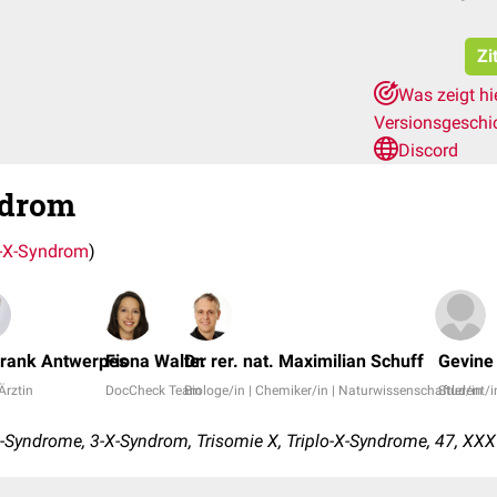
Zi
Was zeigt hi
Versionsgeschi
Discord
ndrom
o-X-Syndrom
)
Frank Antwerpes
Fiona Walter
Dr. rer. nat. Maximilian Schuff
Gevine
 Ärztin
DocCheck Team
Biologe/in | Chemiker/in | Naturwissenschaftler/in
Student/i
Syndrome, 3-X-Syndrom, Trisomie X, Triplo-X-Syndrome, 47, XXX