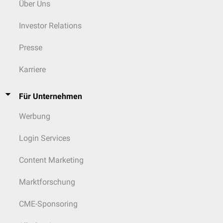
Über Uns
Collyriclum
,
Nanophyetus
,
Troglotrematidae
Troglotrema
Investor Relations
Paragonimidae
Paragonimus
Presse
Clonorchis
,
Metorchis
,
Karriere
Opisthorchiida
Opisthorchiidae
Opisthorchis
,
Pseudamphistomum
Für Unternehmen
Apophallus
,
Heterophyes
,
Heterophyidae
Werbung
Metagonimus
Apatemon
,
Cotylurus
,
Login Services
Strigeatida
Strigeidae
Parastrigea
,
Strigea
Content Marketing
Diplostomidae
Alaria
Marktforschung
Bilharziella
,
Austrobilharzia
,
Gigantobilharzia
,
CME-Sponsoring
Heterobilharzia
,
Schistosomatidae
Orientobilharzia
,