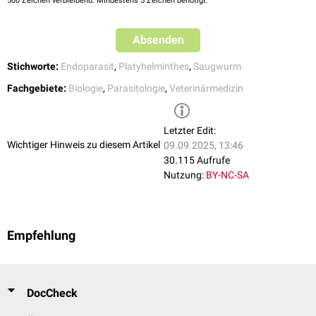
500
durch orale Aufnahme in den Endwirt
Zeichen verbleibend. Mindestens 5 Zeichen benötigt.
Fasciola
,
Fascioloides
,
Echinostomida
Fasciolidae
Fasciolopsis
Absenden
Echinoparyphium
,
Echinostomatidae
Echinostoma
,
Stichworte:
Endoparasit
,
Platyhelminthes
,
Saugwurm
Hypoderaeum
,
Istmiophora
Fachgebiete:
Biologie
,
Parasitologie
,
Veterinärmedizin
Calicophoron
,
Cotylophoron
,
Explanatum
,
Letzter Edit:
Amphistomida
Paramphistomidae
Gigantocotyle
,
Wichtiger Hinweis zu diesem Artikel
09.09.2025, 13:46
Paraphistomum
30.115 Aufrufe
Nutzung:
BY-NC-SA
Fischoederius
,
Gastrothylacidae
Gastrothylax
Gastrodiscoides
,
Empfehlung
Gastrodiscidae
Gastrodiscus
Plagiorchiida
Dicrocoeliidae
Dicrocoelium
,
Eurytrema
DocCheck
Prosthogonimidae
Prosthogonimus