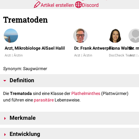
Artikel erstellen
Discord
Trematoden
Arzt, Mikrobiologe AlSael Halil
Dr. Frank Antwerpes
Fiona Walter
Dr. 
Arzt | Ärztin
Arzt | Ärztin
DocCheck Team
Arzt |
Synonym: Saugwürmer
Definition
Die
Trematoda
sind eine Klasse der
Plathelminthes
(Plattwürmer)
und führen eine
parasitäre
Lebensweise.
Merkmale
Die Trematoda sind
Endoparasiten
und parasitieren in verschiedenen
Entwicklung
Tieren. An Mund und Bauch tragen sie Saugapparate, mit denen sie sich