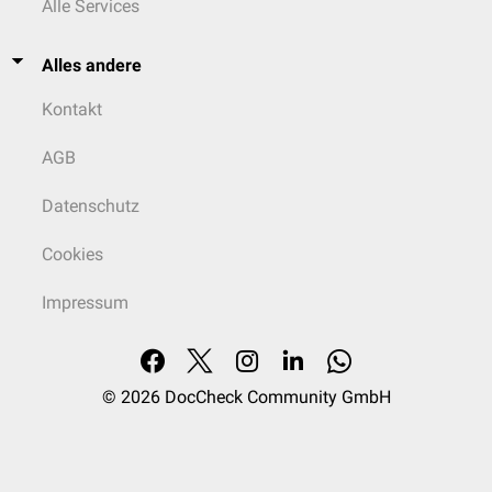
Alle Services
Ornithobilharzia
,
Schistosoma
,
Trichobilharzia
Alles andere
Kontakt
AGB
Datenschutz
Cookies
Impressum
© 2026
DocCheck Community GmbH