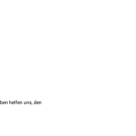
rderkörper ist
diese
Parasiten
den
 Parasitologie für die
ben helfen uns, den