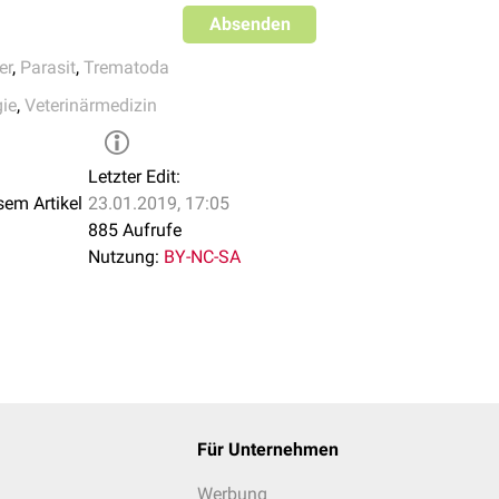
Absenden
er
,
Parasit
,
Trematoda
gie
,
Veterinärmedizin
Letzter Edit:
sem Artikel
23.01.2019, 17:05
885 Aufrufe
Nutzung:
BY-NC-SA
Für Unternehmen
Werbung