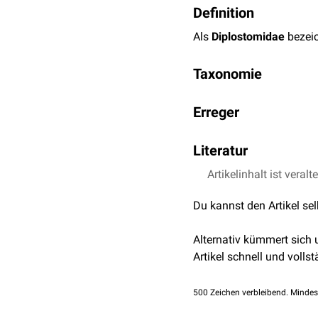
Definition
Als
Diplostomidae
bezeic
Taxonomie
Domäne:
Eukaryota
Erreger
Stamm:
Platyhel
Unterstamm: 
Die Arten dieser Familie 
Literatur
Klasse:
Dig
blattförmig, der Hinterkö
Ordnun
Vertretern der Familie de
Artikelinhalt ist veralt
Eckert, Johannes, Frie
Fami
Tiermedizin. 2., volls
In der
Veterinärmedizin
is
Du kannst den Artikel se
Alternativ kümmert sich
Artikel schnell und vollst
500
Zeichen verbleibend. Mindes