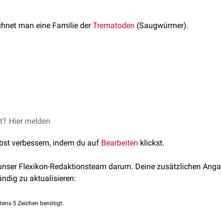
hnet man eine Familie der
Trematoden
(Saugwürmer).
mintha
Trematoda
besitzen einen durch eine Ringfurche zweigeteilten Körper. Der Vo
enea
rper für gewöhnlich zylindrisch geformt.
Morphologisch
ähneln 
g:
Strigeatida
r
Strigeidae
.
et?
dhoff, Karl Theodor, Zahner, Horst, Deplazes, Peter. Lehrbuch der
Hier melden
lie: Dipostomidae
tändig überarbeitete Auflage. Enke-Verlag, 2008.
t v.a. die Art
Alaria alata
von besonderer Bedeutung.
lbst verbessern, indem du auf
Bearbeiten
klickst.
 unser Flexikon-Redaktionsteam darum. Deine zusätzlichen Anga
ändig zu aktualisieren:
tens 5 Zeichen benötigt.